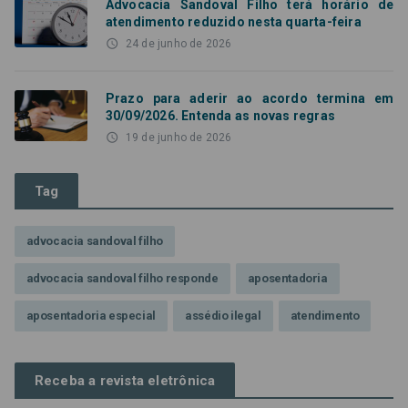
Advocacia Sandoval Filho terá horário de
atendimento reduzido nesta quarta-feira
access_time
24 de junho de 2026
Prazo para aderir ao acordo termina em
30/09/2026. Entenda as novas regras
access_time
19 de junho de 2026
Tag
advocacia sandoval filho
advocacia sandoval filho responde
aposentadoria
aposentadoria especial
assédio ilegal
atendimento
Campanha contra assédio ilegal
Campanha da OAB SP
Receba a revista eletrônica
CNJ
Comissão de Precatórios da OAB SP