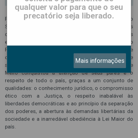
qualquer valor para que o seu
precatório seja liberado.
Foram quase 32 anos inteiramente dedicados ao
Supremo Tribunal Federal.
Nessas mais de três
décadas, ele proferiu milhares de decisões – todas
elas fundamentadas sempre na letra da Constituição
Federal de 1988, marco primeiro e último que deve
orientar as sentenças da Suprema Corte. Ao longo de
Mais informações
sua longa e profícua trajetória, o ministro Celso de
Mello conquistou a atenção de seus pares e o
respeito de todo o país, graças a um conjunto de
qualidades: o conhecimento jurídico, o compromisso
ético com a Justiça, o respeito inabalável às
liberdades democráticas e ao princípio da separação
dos poderes, a abertura às demandas libertárias da
sociedade e a inarredável obediência à Lei Maior do
país.