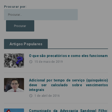
Procurar por:
Artigos Populares
O que são precatórios e como eles funcionam
access_time
15 de maio de 2019
Adicional por tempo de serviço (quinquênio)
deve ser calculado sobre vencimentos
integrais
access_time
1 de abril de 2016
Comunicado da Advocacia Sandoval Filho: