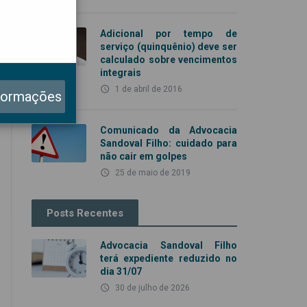
Adicional por tempo de
serviço (quinquênio) deve ser
calculado sobre vencimentos
integrais
access_time
1 de abril de 2016
formações
Comunicado da Advocacia
Sandoval Filho: cuidado para
não cair em golpes
access_time
25 de maio de 2019
Posts Recentes
Advocacia Sandoval Filho
terá expediente reduzido no
dia 31/07
access_time
30 de julho de 2026