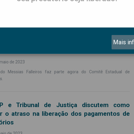
tos
nal de Justiça de SP nomeia o advogado
as Falleiros para o Comitê Estadual de
Mais in
órios
 maio de 2023
do Messias Falleiros faz parte agora do Comitê Estadual de
s.
P e Tribunal de Justiça discutem como
r o atraso na liberação dos pagamentos de
órios
aio de 2023