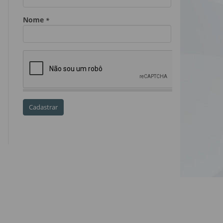
Dia do Servidor Público
Dia dos Professores
expediente
feriado
GGE
golpe
golpe do precatório
golpe dos precatórios
golpes
golpes a credores
imprensa
IPCA-e
Lei 17.205/19
Messias Falleiros
OAB SP
OPV
OPVs
pagamentos
PL 899/19
precatório
precatórios
precatórios prioritários
RE 870.947