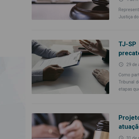
Represent
Justiça do
TJ-SP 
precat
access_time
29 de 
Como parte
Tribunal 
etapas qu
Projet
atuaçã
access_time
31 de