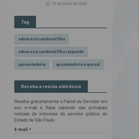
access_time
19 de junho de 2026
Tag
advocacia sandoval filho
advocacia sandoval filho responde
aposentadoria
aposentadoria especial
assédio ilegal
atendimento
Receba a revista eletrônica
Campanha contra assédio ilegal
Receba gratuitamente o Painel do Servidor em
Campanha da OAB SP
CNJ
seu e-mail e fique sabendo das principais
notícias de interesse do servidor público do
Comissão de Precatórios da OAB SP
Estado de São Paulo.
credores prioritários