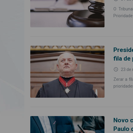
O Tribuna
Prioridade
Presid
fila de
access_time
23 de
Zerar a f
prioridade
Novo c
Paulo 