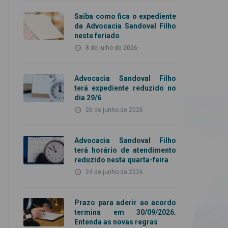
Saiba como fica o expediente
da Advocacia Sandoval Filho
neste feriado
access_time
8 de julho de 2026
Advocacia Sandoval Filho
terá expediente reduzido no
dia 29/6
access_time
26 de junho de 2026
Advocacia Sandoval Filho
terá horário de atendimento
reduzido nesta quarta-feira
access_time
24 de junho de 2026
Prazo para aderir ao acordo
termina em 30/09/2026.
Entenda as novas regras