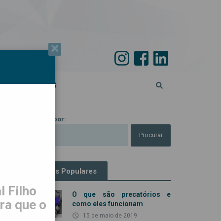
×
PECIAL 45 ANOS
Procurar por:
Artigos Populares
 Filho
O que são precatórios e
ra que o
como eles funcionam
access_time
15 de maio de 2019