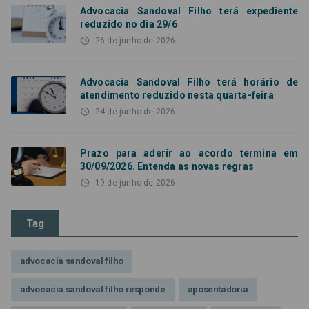
Advocacia Sandoval Filho terá expediente
reduzido no dia 29/6
access_time
26 de junho de 2026
Advocacia Sandoval Filho terá horário de
atendimento reduzido nesta quarta-feira
access_time
24 de junho de 2026
Prazo para aderir ao acordo termina em
30/09/2026. Entenda as novas regras
access_time
19 de junho de 2026
Tag
advocacia sandoval filho
advocacia sandoval filho responde
aposentadoria