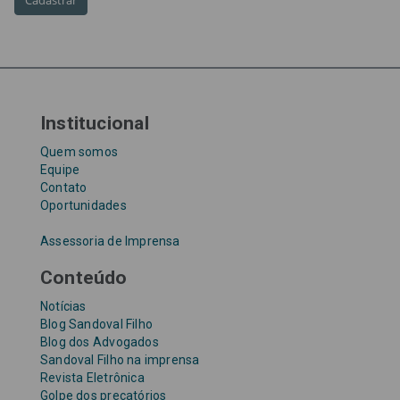
Taxa Referencial
tentativa de golpe
TJ-SP
TJSP
Tribunal de Justiça de São Paulo
Upefaz
WhatsApp
Institucional
Quem somos
Equipe
Contato
Oportunidades
Assessoria de Imprensa
Conteúdo
Notícias
Blog Sandoval Filho
Blog dos Advogados
Sandoval Filho na imprensa
Revista Eletrônica
Golpe dos precatórios