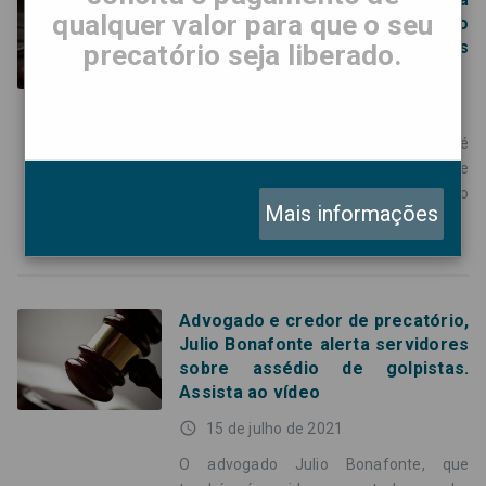
qualquer valor para que o seu
credores de precatórios a não
fazerem pagamentos
precatório seja liberado.
antecipados
access_time
6 de agosto de 2021
Luiz de Almeida Baptista Neto é
advogado e representa credores de
precatórios em São Paulo e no Vale do
Mais informações
Ribeira, região do sul do estado.
Advogado e credor de precatório,
Julio Bonafonte alerta servidores
sobre assédio de golpistas.
Assista ao vídeo
access_time
15 de julho de 2021
O advogado Julio Bonafonte, que