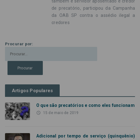
também é servidor aposentado e credor
de precatório, participou da Campanha
da OAB SP contra o assédio ilegal a
credores
Procurar por:
Artigos Populares
O que são precatórios e como eles funcionam
access_time
15 de maio de 2019
Adicional por tempo de serviço (quinquênio)