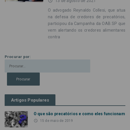
access_time
13 de agosto de 2021
O advogado Reynaldo Collesi, que atua
na defesa de credores de precatórios,
participou da Campanha da OAB SP que
vem alertando os credores alimentares
contra
Procurar por:
Artigos Populares
O que são precatórios e como eles funcionam
access_time
15 de maio de 2019