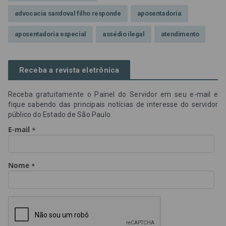
advocacia sandoval filho responde
aposentadoria
aposentadoria especial
assédio ilegal
atendimento
Campanha contra assédio ilegal
Campanha da OAB SP
Receba a revista eletrônica
CNJ
Comissão de Precatórios da OAB SP
Receba gratuitamente o Painel do Servidor em seu e-mail e
credores prioritários
Dia do Servidor Público
fique sabendo das principais notícias de interesse do servidor
público do Estado de São Paulo.
Dia dos Professores
expediente
feriado
GGE
golpe
golpe do precatório
golpe dos precatórios
golpes
golpes a credores
imprensa
IPCA-e
Lei 17.205/19
Messias Falleiros
OAB SP
OPV
OPVs
pagamentos
PL 899/19
precatório
precatórios
precatórios prioritários
RE 870.947