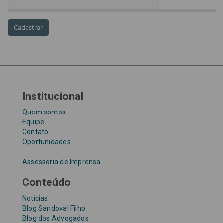
Requisições de Pequeno Valor
RPV
RPVs
STF
Taxa Referencial
tentativa de golpe
TJ-SP
TJSP
Tribunal de Justiça de São Paulo
Upefaz
WhatsApp
Institucional
Quem somos
Equipe
Contato
Oportunidades
Assessoria de Imprensa
Conteúdo
Notícias
Blog Sandoval Filho
Blog dos Advogados