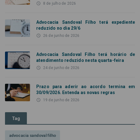
access_time
8 de julho de 2026
Advocacia Sandoval Filho terá expediente
reduzido no dia 29/6
access_time
26 de junho de 2026
Advocacia Sandoval Filho terá horário de
atendimento reduzido nesta quarta-feira
access_time
24 de junho de 2026
Prazo para aderir ao acordo termina em
30/09/2026. Entenda as novas regras
access_time
19 de junho de 2026
Tag
advocacia sandoval filho