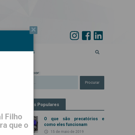
×
PECIAL 45 ANOS
Procurar por:
Artigos Populares
 Filho
O que são precatórios e
ra que o
como eles funcionam
access_time
15 de maio de 2019