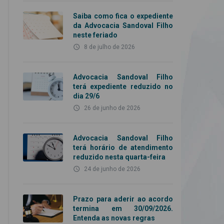
Saiba como fica o expediente
da Advocacia Sandoval Filho
neste feriado
access_time
8 de julho de 2026
Advocacia Sandoval Filho
terá expediente reduzido no
dia 29/6
access_time
26 de junho de 2026
Advocacia Sandoval Filho
terá horário de atendimento
reduzido nesta quarta-feira
access_time
24 de junho de 2026
Prazo para aderir ao acordo
termina em 30/09/2026.
Entenda as novas regras