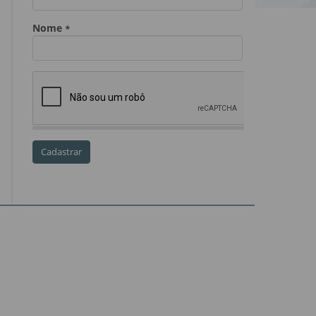
Dia do Servidor Público
Dia dos Professores
expediente
feriado
GGE
golpe
golpe do precatório
golpe dos precatórios
golpes
golpes a credores
imprensa
IPCA-e
Lei 17.205/19
Messias Falleiros
OAB SP
OPV
OPVs
pagamentos
PL 899/19
precatório
precatórios
precatórios prioritários
RE 870.947