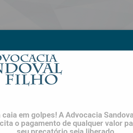
S
LGPD
TRABALHE CONOSCO
CONTATO
ES
 caia em golpes! A Advocacia Sandoval
icita o pagamento de qualquer valor pa
seu precatório seja liberado.