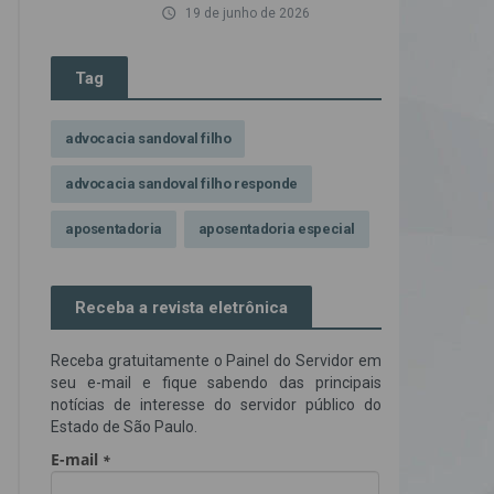
access_time
19 de junho de 2026
Tag
advocacia sandoval filho
advocacia sandoval filho responde
aposentadoria
aposentadoria especial
assédio ilegal
atendimento
Receba a revista eletrônica
Campanha contra assédio ilegal
Receba gratuitamente o Painel do Servidor em
Campanha da OAB SP
CNJ
seu e-mail e fique sabendo das principais
notícias de interesse do servidor público do
Comissão de Precatórios da OAB SP
Estado de São Paulo.
credores prioritários