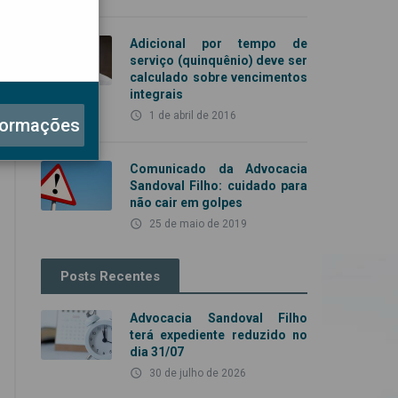
Adicional por tempo de
serviço (quinquênio) deve ser
calculado sobre vencimentos
integrais
access_time
1 de abril de 2016
formações
Comunicado da Advocacia
Sandoval Filho: cuidado para
não cair em golpes
access_time
25 de maio de 2019
Posts Recentes
Advocacia Sandoval Filho
terá expediente reduzido no
dia 31/07
access_time
30 de julho de 2026