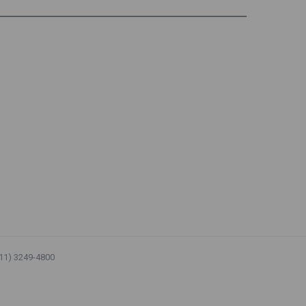
Requisições de Pequeno Valor
RPV
RPVs
STF
Taxa Referencial
tentativa de golpe
TJ-SP
TJSP
Tribunal de Justiça de São Paulo
Upefaz
WhatsApp
(11) 3249-4800