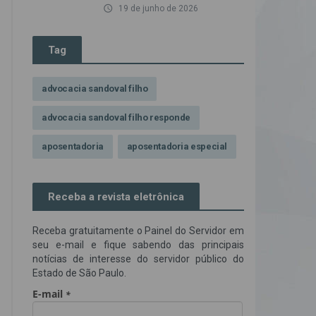
access_time
19 de junho de 2026
Tag
advocacia sandoval filho
advocacia sandoval filho responde
aposentadoria
aposentadoria especial
assédio ilegal
atendimento
Receba a revista eletrônica
Campanha contra assédio ilegal
Receba gratuitamente o Painel do Servidor em
Campanha da OAB SP
CNJ
seu e-mail e fique sabendo das principais
notícias de interesse do servidor público do
Comissão de Precatórios da OAB SP
Estado de São Paulo.
credores prioritários