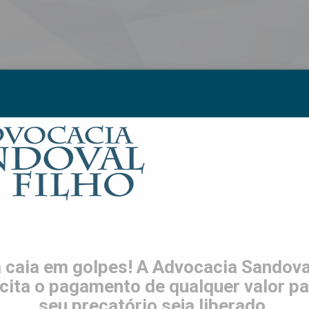
S
LGPD
TRABALHE CONOSCO
CONTATO
ES
 caia em golpes! A Advocacia Sandoval
icita o pagamento de qualquer valor pa
seu precatório seja liberado.