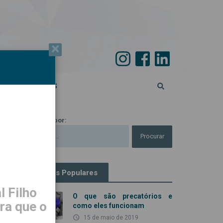
×
PECIAL 45 ANOS
Procurar por:
Artigos Populares
 Filho
O que são precatórios e
ra que o
como eles funcionam
access_time
15 de maio de 2019