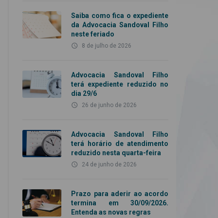
Saiba como fica o expediente
da Advocacia Sandoval Filho
neste feriado
access_time
8 de julho de 2026
Advocacia Sandoval Filho
terá expediente reduzido no
dia 29/6
access_time
26 de junho de 2026
Advocacia Sandoval Filho
terá horário de atendimento
reduzido nesta quarta-feira
access_time
24 de junho de 2026
Prazo para aderir ao acordo
termina em 30/09/2026.
Entenda as novas regras