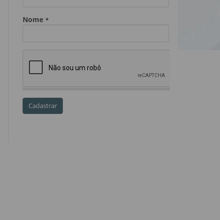
Dia do Servidor Público
Dia dos Professores
expediente
feriado
GGE
golpe
golpe do precatório
golpe dos precatórios
golpes
golpes a credores
imprensa
IPCA-e
Lei 17.205/19
Messias Falleiros
OAB SP
OPV
OPVs
pagamentos
PL 899/19
precatório
precatórios
precatórios prioritários
RE 870.947