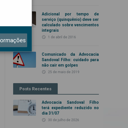
Adicional por tempo de
serviço (quinquênio) deve ser
calculado sobre vencimentos
integrais
access_time
1 de abril de 2016
formações
Comunicado da Advocacia
Sandoval Filho: cuidado para
não cair em golpes
access_time
25 de maio de 2019
Posts Recentes
Advocacia Sandoval Filho
terá expediente reduzido no
dia 31/07
access_time
30 de julho de 2026