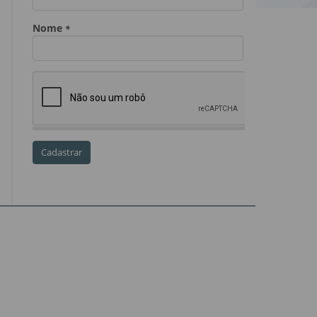
Dia do Servidor Público
Dia dos Professores
expediente
feriado
GGE
golpe
golpe do precatório
golpe dos precatórios
golpes
golpes a credores
imprensa
IPCA-e
Lei 17.205/19
Messias Falleiros
OAB SP
OPV
OPVs
pagamentos
PL 899/19
precatório
precatórios
precatórios prioritários
RE 870.947