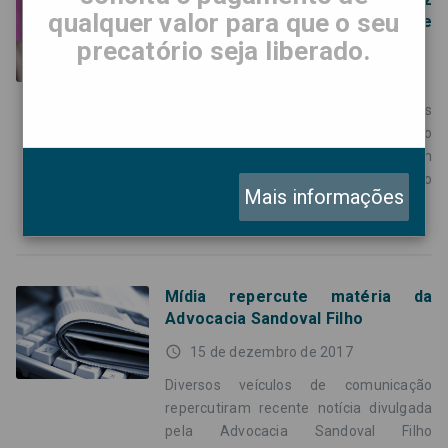
qualquer valor para que o seu
pagamentos de RPVs repercute
na imprensa
precatório seja liberado.
access_time
7 de novembro de 2019
A aprovação do PL 899/19, que reduz os
pagamentos de Requisições de Pequeno
Valor (RPVs) do Estado, também
chamadas de Obrigações de Pequeno
Mais informações
Valor, tem
Mídia repercute matéria da
Advocacia Sandoval Filho
access_time
15 de dezembro de 2017
Diversos veículos de comunicação
repercutiram recente notícia divulgada
pela Advocacia Sandoval Filho