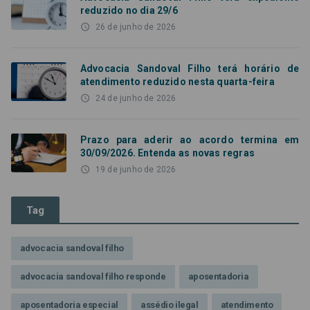
reduzido no dia 29/6
access_time
26 de junho de 2026
Advocacia Sandoval Filho terá horário de
atendimento reduzido nesta quarta-feira
access_time
24 de junho de 2026
Prazo para aderir ao acordo termina em
30/09/2026. Entenda as novas regras
access_time
19 de junho de 2026
Tag
advocacia sandoval filho
advocacia sandoval filho responde
aposentadoria
aposentadoria especial
assédio ilegal
atendimento