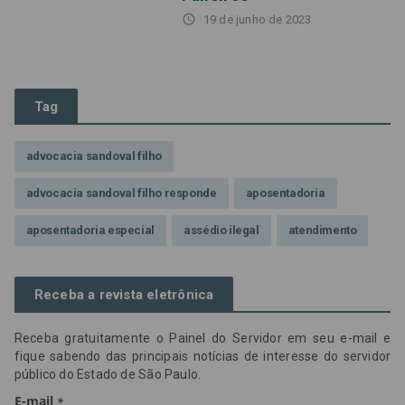
access_time
19 de junho de 2023
Tag
advocacia sandoval filho
advocacia sandoval filho responde
aposentadoria
aposentadoria especial
assédio ilegal
atendimento
Campanha contra assédio ilegal
Campanha da OAB SP
Receba a revista eletrônica
CNJ
Comissão de Precatórios da OAB SP
Receba gratuitamente o Painel do Servidor em seu e-mail e
credores prioritários
Dia do Servidor Público
fique sabendo das principais notícias de interesse do servidor
público do Estado de São Paulo.
Dia dos Professores
expediente
feriado
GGE