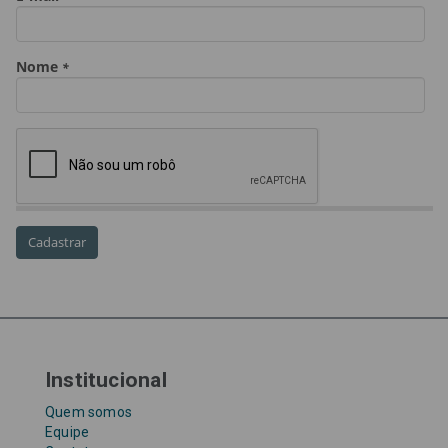
golpe
golpe do precatório
golpe dos precatórios
golpes
golpes a credores
imprensa
IPCA-e
Lei 17.205/19
Messias Falleiros
OAB SP
OPV
OPVs
pagamentos
PL 899/19
precatório
precatórios
precatórios prioritários
RE 870.947
Requisições de Pequeno Valor
RPV
RPVs
STF
Taxa Referencial
tentativa de golpe
TJ-SP
TJSP
Tribunal de Justiça de São Paulo
Upefaz
WhatsApp
Institucional
Quem somos
Equipe