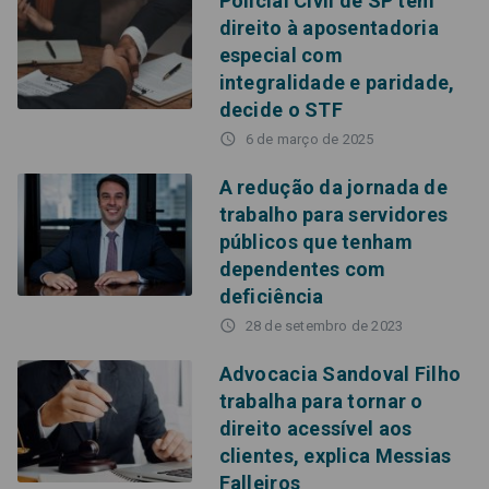
Policial Civil de SP tem
direito à aposentadoria
especial com
integralidade e paridade,
decide o STF
access_time
6 de março de 2025
A redução da jornada de
trabalho para servidores
públicos que tenham
dependentes com
deficiência
access_time
28 de setembro de 2023
Advocacia Sandoval Filho
trabalha para tornar o
direito acessível aos
clientes, explica Messias
Falleiros