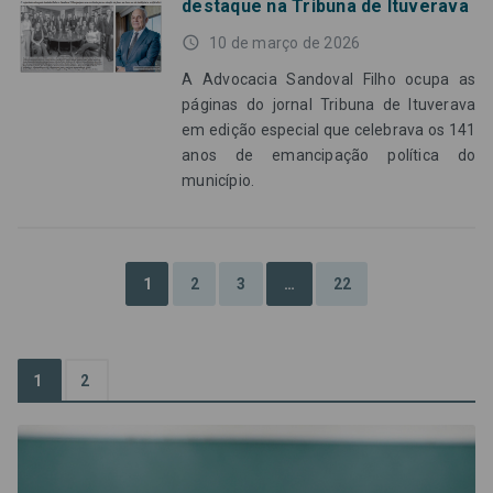
destaque na Tribuna de Ituverava
access_time
10 de março de 2026
A Advocacia Sandoval Filho ocupa as
páginas do jornal Tribuna de Ituverava
em edição especial que celebrava os 141
anos de emancipação política do
município.
1
2
3
…
22