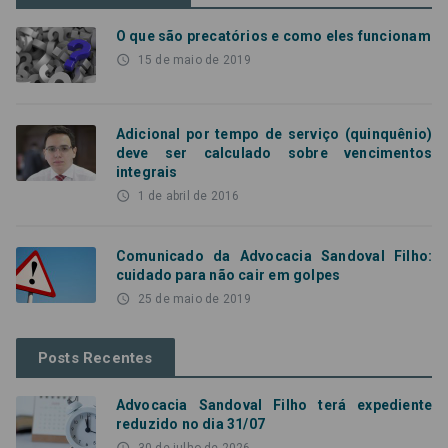
O que são precatórios e como eles funcionam
access_time
15 de maio de 2019
Adicional por tempo de serviço (quinquênio)
deve ser calculado sobre vencimentos
integrais
access_time
1 de abril de 2016
Comunicado da Advocacia Sandoval Filho:
cuidado para não cair em golpes
access_time
25 de maio de 2019
Posts Recentes
Advocacia Sandoval Filho terá expediente
reduzido no dia 31/07