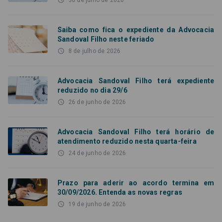
access_time
30 de julho de 2026
Saiba como fica o expediente da Advocacia
Sandoval Filho neste feriado
access_time
8 de julho de 2026
Advocacia Sandoval Filho terá expediente
reduzido no dia 29/6
access_time
26 de junho de 2026
Advocacia Sandoval Filho terá horário de
atendimento reduzido nesta quarta-feira
access_time
24 de junho de 2026
Prazo para aderir ao acordo termina em
30/09/2026. Entenda as novas regras
access_time
19 de junho de 2026