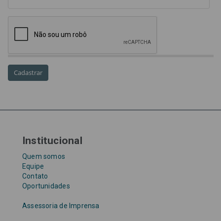
OPVs
pagamentos
PL 899/19
precatório
precatórios
precatórios prioritários
RE 870.947
Requisições de Pequeno Valor
RPV
RPVs
STF
Taxa Referencial
tentativa de golpe
TJ-SP
TJSP
Tribunal de Justiça de São Paulo
Upefaz
WhatsApp
Institucional
Quem somos
Equipe
Contato
Oportunidades
Assessoria de Imprensa