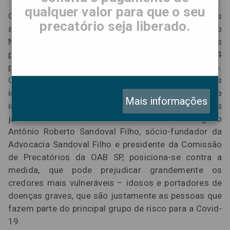
qualquer valor para que o seu
Governadores das regiões Sul e Sudeste do país
precatório seja liberado.
anunciaram a intenção de propor ao Congresso
Nacional medida para suspender os pagamentos dos
precatórios até abril de 2021 e para adiar, de 2024
para 2030, o prazo para a quitação total das dívidas.
O combate ao novo coronavírus e os altos
investimentos em saúde e em políticas públicas que
Mais informações
implicam nessa luta seriam as principais
justificativas dos líderes de estado. O advogado
Antônio Roberto Sandoval Filho, sócio-fundador da
Advocacia Sandoval Filho e presidente da Comissão
de Precatórios da OAB SP, posiciona-se contra a
medida, que pode prejudicar grandemente os
credores mais vulneráveis – idosos e portadores de
doenças graves, que são justamente as pessoas que
fazem parte do principal grupo de risco para a Covid-
19.