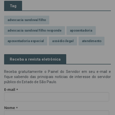
Tag
advocacia sandoval filho
advocacia sandoval filho responde
aposentadoria
aposentadoria especial
assédio ilegal
atendimento
Campanha contra assédio ilegal
Campanha da OAB SP
Receba a revista eletrônica
CNJ
Comissão de Precatórios da OAB SP
Receba gratuitamente o Painel do Servidor em seu e-mail e
credores prioritários
Dia do Servidor Público
fique sabendo das principais notícias de interesse do servidor
público do Estado de São Paulo.
Dia dos Professores
expediente
feriado
GGE
golpe
golpe do precatório
golpe dos precatórios
golpes
golpes a credores
imprensa
IPCA-e
Lei 17.205/19
Messias Falleiros
OAB SP
OPV