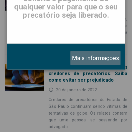
qualquer valor para que o seu
access_time
6 de abril de 2022
precatório seja liberado.
O programa Fantástico, da TV Globo,
exibiu reportagem de alerta sobre
golpes cometidos a credores de
precatórios pelo país.
Mais informações
Tentativas de golpe afetam
credores de precatórios. Saiba
como evitar ser prejudicado
access_time
20 de janeiro de 2022
Credores de precatórios do Estado de
São Paulo continuam sendo vítimas de
tentativas de golpe. Os relatos contam
que uma pessoa, se passando por
advogado,