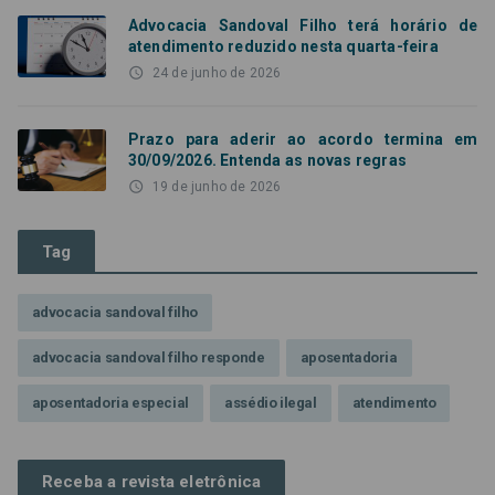
Advocacia Sandoval Filho terá horário de
atendimento reduzido nesta quarta-feira
access_time
24 de junho de 2026
Prazo para aderir ao acordo termina em
30/09/2026. Entenda as novas regras
access_time
19 de junho de 2026
Tag
advocacia sandoval filho
advocacia sandoval filho responde
aposentadoria
aposentadoria especial
assédio ilegal
atendimento
Campanha contra assédio ilegal
Campanha da OAB SP
Receba a revista eletrônica
CNJ
Comissão de Precatórios da OAB SP