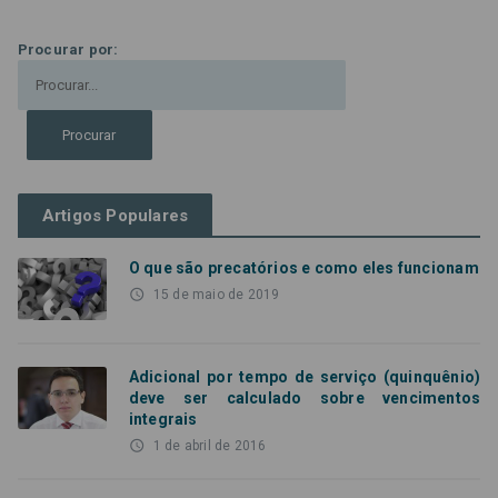
Procurar por:
Artigos Populares
O que são precatórios e como eles funcionam
access_time
15 de maio de 2019
Adicional por tempo de serviço (quinquênio)
deve ser calculado sobre vencimentos
integrais
access_time
1 de abril de 2016