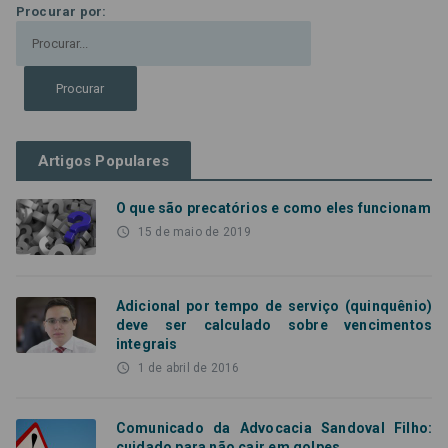
Procurar por:
Artigos Populares
O que são precatórios e como eles funcionam
access_time
15 de maio de 2019
Adicional por tempo de serviço (quinquênio)
deve ser calculado sobre vencimentos
integrais
access_time
1 de abril de 2016
Comunicado da Advocacia Sandoval Filho:
cuidado para não cair em golpes