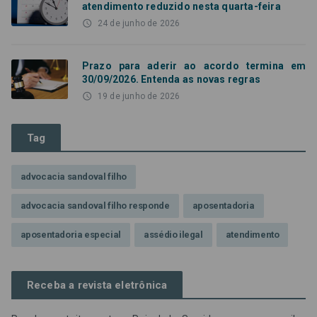
atendimento reduzido nesta quarta-feira
access_time
24 de junho de 2026
Prazo para aderir ao acordo termina em
30/09/2026. Entenda as novas regras
access_time
19 de junho de 2026
Tag
advocacia sandoval filho
advocacia sandoval filho responde
aposentadoria
aposentadoria especial
assédio ilegal
atendimento
Campanha contra assédio ilegal
Campanha da OAB SP
Receba a revista eletrônica
CNJ
Comissão de Precatórios da OAB SP