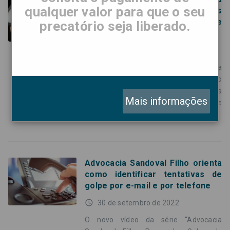
qualquer valor para que o seu
Sandoval Filho orienta credores
como reconhecer tentativas de
precatório seja liberado.
golpe
access_time
7 de outubro de 2022
No novo vídeo da série “Advocacia
Sandoval Filho responde: Golpe do
precatório”, o advogado Diego Leite Lima
Mais informações
Jesuino explica como funciona o golpe
por WhatsApp
Advocacia Sandoval Filho orienta
como identificar tentativas de
golpe por e-mail e por telefone
access_time
30 de setembro de 2022
O novo vídeo da série “Advocacia