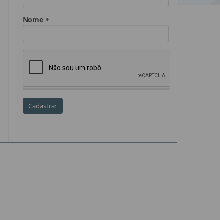
Dia do Servidor Público
Dia dos Professores
expediente
feriado
GGE
golpe
golpe do precatório
golpe dos precatórios
golpes
golpes a credores
imprensa
IPCA-e
Lei 17.205/19
Messias Falleiros
OAB SP
OPV
OPVs
pagamentos
PL 899/19
precatório
precatórios
precatórios prioritários
RE 870.947