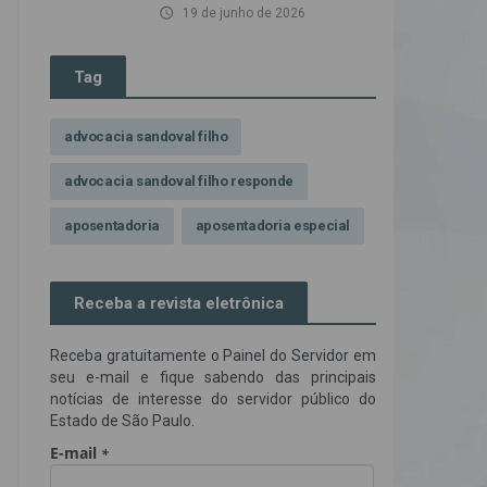
access_time
19 de junho de 2026
Tag
advocacia sandoval filho
advocacia sandoval filho responde
aposentadoria
aposentadoria especial
assédio ilegal
atendimento
Receba a revista eletrônica
Campanha contra assédio ilegal
Receba gratuitamente o Painel do Servidor em
Campanha da OAB SP
CNJ
seu e-mail e fique sabendo das principais
notícias de interesse do servidor público do
Comissão de Precatórios da OAB SP
Estado de São Paulo.
credores prioritários