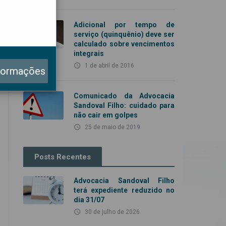
Adicional por tempo de
serviço (quinquênio) deve ser
calculado sobre vencimentos
integrais
access_time
1 de abril de 2016
formações
Comunicado da Advocacia
Sandoval Filho: cuidado para
não cair em golpes
access_time
25 de maio de 2019
Posts Recentes
Advocacia Sandoval Filho
terá expediente reduzido no
dia 31/07
access_time
30 de julho de 2026