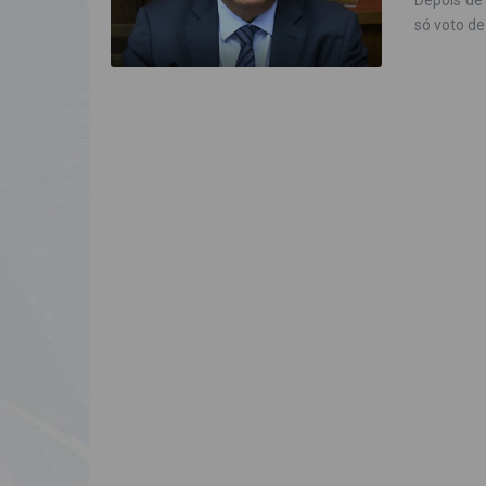
Depois de
só voto de