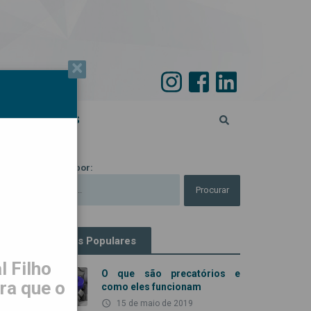
×
PECIAL 45 ANOS
Procurar por:
Artigos Populares
 Filho
O que são precatórios e
ra que o
como eles funcionam
access_time
15 de maio de 2019