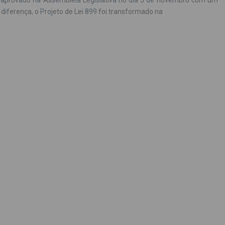
 aprovado na Assembleia Legislativa no dia 5 de novembro com um
 diferença, o Projeto de Lei 899 foi transformado na