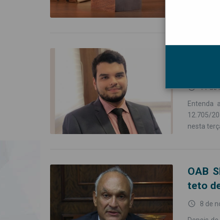
Entend
Lei 12
access_time
11 de
Entenda a
12.705/20
nesta terç
OAB SP
teto d
access_time
8 de 