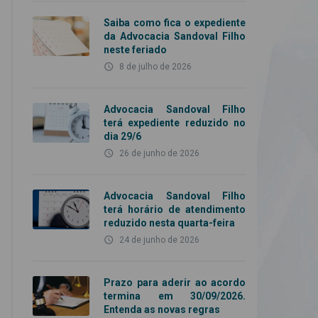
Saiba como fica o expediente
da Advocacia Sandoval Filho
neste feriado
access_time
8 de julho de 2026
Advocacia Sandoval Filho
terá expediente reduzido no
dia 29/6
access_time
26 de junho de 2026
Advocacia Sandoval Filho
terá horário de atendimento
reduzido nesta quarta-feira
access_time
24 de junho de 2026
Prazo para aderir ao acordo
termina em 30/09/2026.
Entenda as novas regras