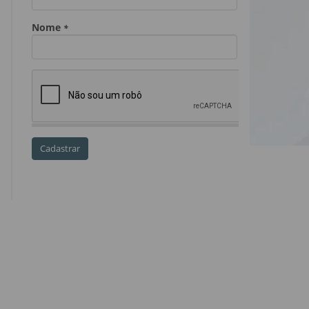
Dia do Servidor Público
Dia dos Professores
expediente
feriado
GGE
golpe
golpe do precatório
golpe dos precatórios
golpes
golpes a credores
imprensa
IPCA-e
Lei 17.205/19
Messias Falleiros
OAB SP
OPV
OPVs
pagamentos
PL 899/19
precatório
precatórios
precatórios prioritários
RE 870.947