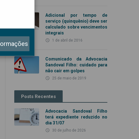
Adicional por tempo de
serviço (quinquênio) deve ser
calculado sobre vencimentos
integrais
access_time
1 de abril de 2016
formações
Comunicado da Advocacia
Sandoval Filho: cuidado para
não cair em golpes
access_time
25 de maio de 2019
Posts Recentes
Advocacia Sandoval Filho
terá expediente reduzido no
dia 31/07
access_time
30 de julho de 2026