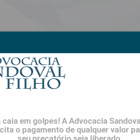
S
LGPD
TRABALHE CONOSCO
CONTATO
ES
a melhor as nossas vidas
Escrito por
Sandoval Filho
 caia em golpes! A Advocacia Sandoval
icita o pagamento de qualquer valor pa
seu precatório seja liberado.