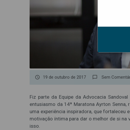
access_time
19 de outubro de 2017
chat_bubble_outline
Sem Comentár
Fiz parte da Equipe da Advocacia Sandoval 
entusiasmo da 14ª Maratona Ayrton Senna
,
uma experiência inspiradora, que fortalece
motivação íntima para dar o melhor de si na 
isso.