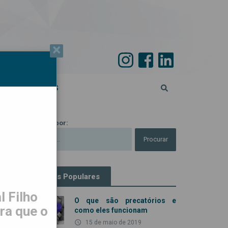
×
PECIAL 45 ANOS
Procurar por:
Artigos Populares
 Filho
O que são precatórios e
ra que o
como eles funcionam
access_time
15 de maio de 2019