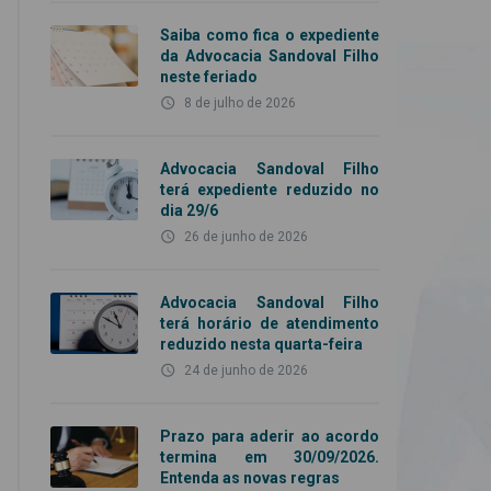
Saiba como fica o expediente
da Advocacia Sandoval Filho
neste feriado
access_time
8 de julho de 2026
Advocacia Sandoval Filho
terá expediente reduzido no
dia 29/6
access_time
26 de junho de 2026
Advocacia Sandoval Filho
terá horário de atendimento
reduzido nesta quarta-feira
access_time
24 de junho de 2026
Prazo para aderir ao acordo
termina em 30/09/2026.
Entenda as novas regras