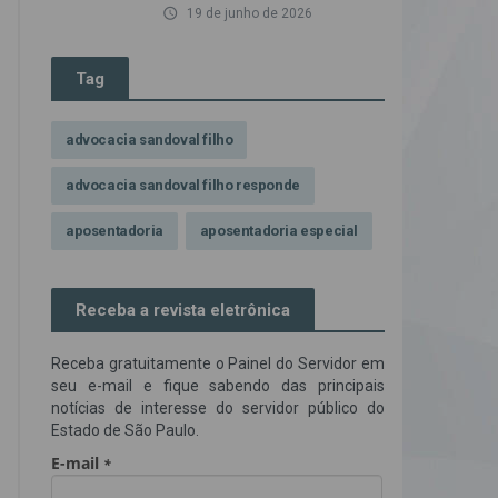
access_time
19 de junho de 2026
Tag
advocacia sandoval filho
advocacia sandoval filho responde
aposentadoria
aposentadoria especial
assédio ilegal
atendimento
Receba a revista eletrônica
Campanha contra assédio ilegal
Receba gratuitamente o Painel do Servidor em
Campanha da OAB SP
CNJ
seu e-mail e fique sabendo das principais
notícias de interesse do servidor público do
Comissão de Precatórios da OAB SP
Estado de São Paulo.
credores prioritários