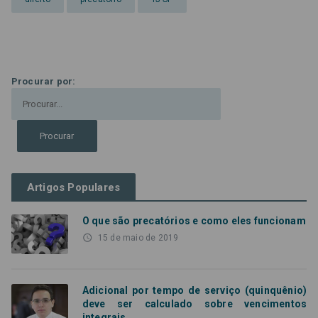
Procurar por:
Artigos Populares
O que são precatórios e como eles funcionam
access_time
15 de maio de 2019
Adicional por tempo de serviço (quinquênio)
deve ser calculado sobre vencimentos
integrais