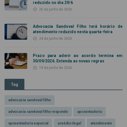
reduzido no dia 29/6
access_time
26 de junho de 2026
Advocacia Sandoval Filho terá horário de
atendimento reduzido nesta quarta-feira
access_time
24 de junho de 2026
Prazo para aderir ao acordo termina em
30/09/2026. Entenda as novas regras
access_time
19 de junho de 2026
Tag
advocacia sandoval filho
advocacia sandoval filho responde
aposentadoria
aposentadoria especial
assédio ilegal
atendimento