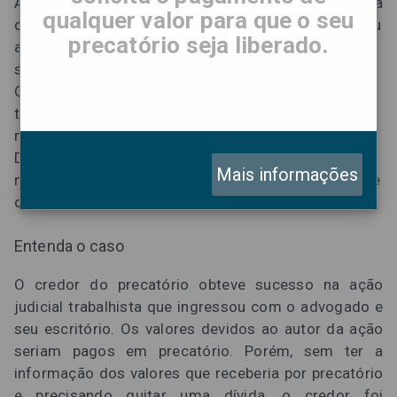
A 3ª Câmara de Direito Privado do Tribunal de Justiça
qualquer valor para que o seu
de São Paulo condenou um advogado a indenizar seu
precatório seja liberado.
antigo cliente, um credor de precatório, por comprar
seu crédito de forma ilegítima.
O advogado ofereceu ao credor R$ 12 mil reais para
ter direito ao precatório que, na época, valia R$ 245
mil. De acordo com a decisão da 3ª Câmara de
Direito Privado, o advogado agiu de forma ilegal ao
Mais informações
não prestar as informações corretas ao credor sobre
o real valor do crédito.
Entenda o caso
O credor do precatório obteve sucesso na ação
judicial trabalhista que ingressou com o advogado e
seu escritório. Os valores devidos ao autor da ação
seriam pagos em precatório. Porém, sem ter a
informação dos valores que receberia por precatório
e precisando quitar uma dívida, o credor foi