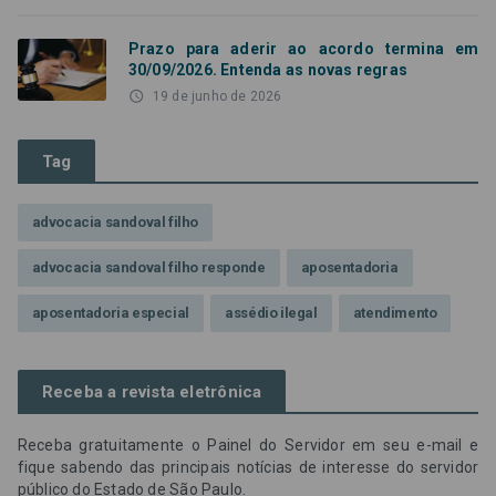
Prazo para aderir ao acordo termina em
30/09/2026. Entenda as novas regras
access_time
19 de junho de 2026
Tag
advocacia sandoval filho
advocacia sandoval filho responde
aposentadoria
aposentadoria especial
assédio ilegal
atendimento
Campanha contra assédio ilegal
Campanha da OAB SP
Receba a revista eletrônica
CNJ
Comissão de Precatórios da OAB SP
Receba gratuitamente o Painel do Servidor em seu e-mail e
credores prioritários
Dia do Servidor Público
fique sabendo das principais notícias de interesse do servidor
público do Estado de São Paulo.
Dia dos Professores
expediente
feriado
GGE