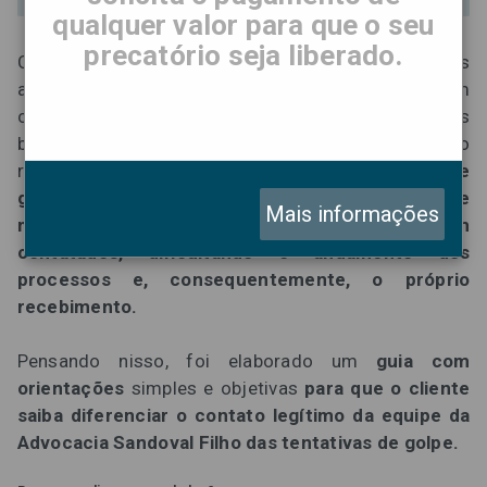
qualquer valor para que o seu
precatório seja liberado.
Com o avanço dos pagamentos de precatórios e dos
acordos, a Advocacia Sandoval Filho tem entrado em
contato com seus clientes para solicitar dados
bancários e documentos necessários ao
recebimento dos valores.
No entanto, o aumento de
golpes envolvendo precatórios tem feito com que
Mais informações
muitos credores fiquem desconfiados ao serem
contatados, dificultando o andamento dos
processos e, consequentemente, o próprio
recebimento.
Pensando nisso, foi elaborado um
guia com
orientações
simples e objetivas
para que o cliente
saiba diferenciar o contato legítimo da equipe da
Advocacia Sandoval Filho das tentativas de golpe.