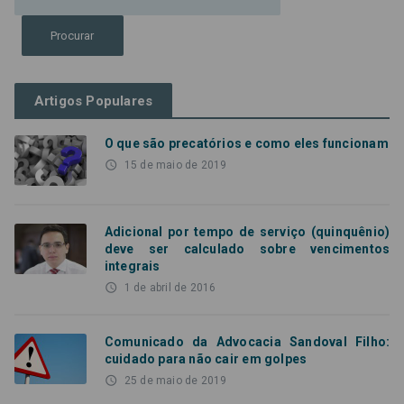
Artigos Populares
O que são precatórios e como eles funcionam
access_time
15 de maio de 2019
Adicional por tempo de serviço (quinquênio)
deve ser calculado sobre vencimentos
integrais
access_time
1 de abril de 2016
Comunicado da Advocacia Sandoval Filho:
cuidado para não cair em golpes
access_time
25 de maio de 2019