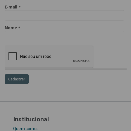
golpe
golpe do precatório
golpe dos precatórios
golpes
golpes a credores
imprensa
IPCA-e
Lei 17.205/19
Messias Falleiros
OAB SP
OPV
OPVs
pagamentos
PL 899/19
precatório
precatórios
precatórios prioritários
RE 870.947
Requisições de Pequeno Valor
RPV
RPVs
STF
Taxa Referencial
tentativa de golpe
TJ-SP
TJSP
Tribunal de Justiça de São Paulo
Upefaz
WhatsApp
Institucional
Quem somos