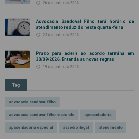
access_time
26 de junho de 2026
Advocacia Sandoval Filho terá horário de
atendimento reduzido nesta quarta-feira
access_time
24 de junho de 2026
Prazo para aderir ao acordo termina em
30/09/2026. Entenda as novas regras
access_time
19 de junho de 2026
Tag
advocacia sandoval filho
advocacia sandoval filho responde
aposentadoria
aposentadoria especial
assédio ilegal
atendimento