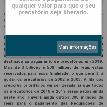
qualquer valor para que o seu
precatório seja liberado.
Grande volume de recursos será destinado ao
pagamento de precatórios em 2019, informou a PGE.
Saiba mais.
Em reunião de que participou o diretor executivo
da Advocacia Sandoval Filho, Messias Falleiros, a
Mais informações
Procuradoria Geral do Estado de São Paulo
informou que um grande volume de recursos será
destinado ao pagamento de precatórios em 2019.
Mais de 3 bilhões e 500 milhões de reais estão
reservados para essa finalidade, o que permitirá
quitar os precatórios de 2002 e 2003. A fila dos
credores prioritários vai ser zerada, já que todos
os precatórios de 2018 e 2019 serão pagos ainda
neste ano. Haverá ainda outros 800 milhões de
reais para o pagamento das Requisições de