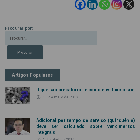
Procurar por:
Artigos Populares
O que são precatórios e como eles funcionam
access_time
15 de maio de 2019
Adicional por tempo de serviço (quinquênio)
deve ser calculado sobre vencimentos
integrais
access_time
1 de abril de 2016