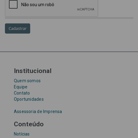
precatórios
precatórios prioritários
RE 870.947
Requisições de Pequeno Valor
RPV
RPVs
STF
Taxa Referencial
tentativa de golpe
TJ-SP
TJSP
Tribunal de Justiça de São Paulo
Upefaz
WhatsApp
Institucional
Quem somos
Equipe
Contato
Oportunidades
Assessoria de Imprensa
Conteúdo
Notícias