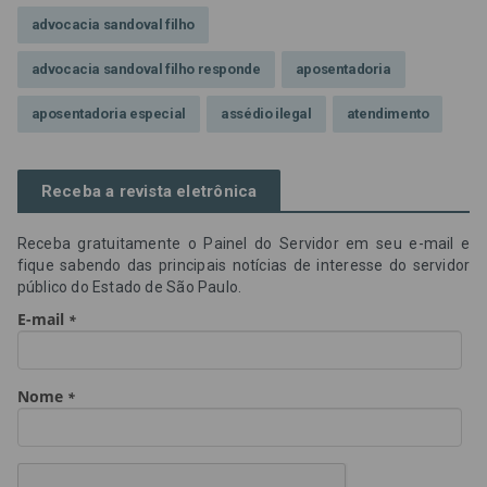
advocacia sandoval filho
advocacia sandoval filho responde
aposentadoria
aposentadoria especial
assédio ilegal
atendimento
Campanha contra assédio ilegal
Campanha da OAB SP
Receba a revista eletrônica
CNJ
Comissão de Precatórios da OAB SP
Receba gratuitamente o Painel do Servidor em seu e-mail e
credores prioritários
Dia do Servidor Público
fique sabendo das principais notícias de interesse do servidor
público do Estado de São Paulo.
Dia dos Professores
expediente
feriado
GGE
golpe
golpe do precatório
golpe dos precatórios
golpes
golpes a credores
imprensa
IPCA-e
Lei 17.205/19
Messias Falleiros
OAB SP
OPV
OPVs
pagamentos
PL 899/19
precatório