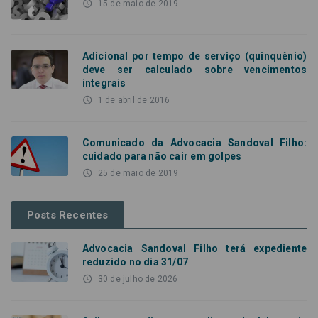
access_time
15 de maio de 2019
Adicional por tempo de serviço (quinquênio)
deve ser calculado sobre vencimentos
integrais
access_time
1 de abril de 2016
Comunicado da Advocacia Sandoval Filho:
cuidado para não cair em golpes
access_time
25 de maio de 2019
Posts Recentes
Advocacia Sandoval Filho terá expediente
reduzido no dia 31/07
access_time
30 de julho de 2026