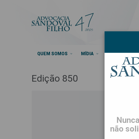
QUEM SOMOS
MÍDIA
SEUS DIREITO
Edição 850
Nunca
não sol