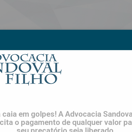
S
LGPD
TRABALHE CONOSCO
CONTATO
ES
 caia em golpes! A Advocacia Sandoval
icita o pagamento de qualquer valor pa
seu precatório seja liberado.