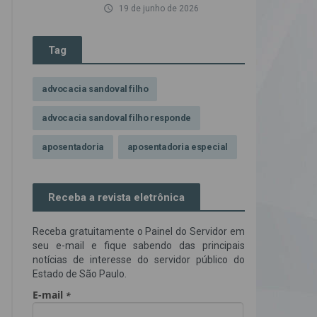
access_time
19 de junho de 2026
Tag
advocacia sandoval filho
advocacia sandoval filho responde
aposentadoria
aposentadoria especial
assédio ilegal
atendimento
Receba a revista eletrônica
Campanha contra assédio ilegal
Receba gratuitamente o Painel do Servidor em
Campanha da OAB SP
CNJ
seu e-mail e fique sabendo das principais
notícias de interesse do servidor público do
Comissão de Precatórios da OAB SP
Estado de São Paulo.
credores prioritários