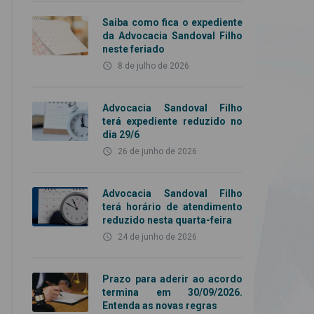
Saiba como fica o expediente
da Advocacia Sandoval Filho
neste feriado
access_time
8 de julho de 2026
Advocacia Sandoval Filho
terá expediente reduzido no
dia 29/6
access_time
26 de junho de 2026
Advocacia Sandoval Filho
terá horário de atendimento
reduzido nesta quarta-feira
access_time
24 de junho de 2026
Prazo para aderir ao acordo
termina em 30/09/2026.
Entenda as novas regras