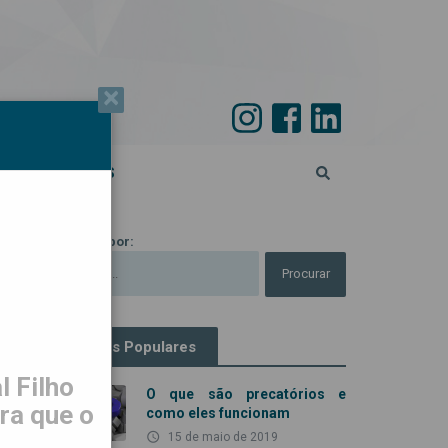
×
PECIAL 45 ANOS
Procurar por:
Artigos Populares
 Filho
O que são precatórios e
ra que o
como eles funcionam
access_time
15 de maio de 2019