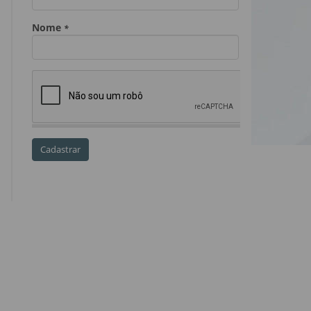
Dia do Servidor Público
Dia dos Professores
expediente
feriado
GGE
golpe
golpe do precatório
golpe dos precatórios
golpes
golpes a credores
imprensa
IPCA-e
Lei 17.205/19
Messias Falleiros
OAB SP
OPV
OPVs
pagamentos
PL 899/19
precatório
precatórios
precatórios prioritários
RE 870.947