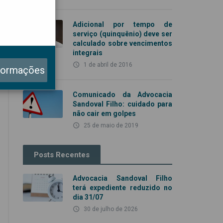
Adicional por tempo de
serviço (quinquênio) deve ser
calculado sobre vencimentos
integrais
access_time
1 de abril de 2016
formações
Comunicado da Advocacia
Sandoval Filho: cuidado para
não cair em golpes
access_time
25 de maio de 2019
Posts Recentes
Advocacia Sandoval Filho
terá expediente reduzido no
dia 31/07
access_time
30 de julho de 2026