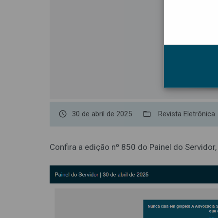
access_time
30 de abril de 2025
folder_open
Revista Eletrônica
Confira a edição nº 850 do Painel do Servidor,