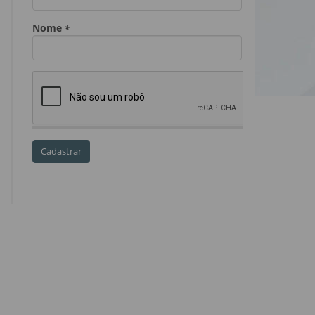
Dia do Servidor Público
Dia dos Professores
expediente
feriado
GGE
golpe
golpe do precatório
golpe dos precatórios
golpes
golpes a credores
imprensa
IPCA-e
Lei 17.205/19
Messias Falleiros
OAB SP
OPV
OPVs
pagamentos
PL 899/19
precatório
precatórios
precatórios prioritários
RE 870.947