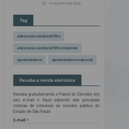
access_time
19 de junho de 2026
Tag
advocacia sandoval filho
advocacia sandoval filho responde
aposentadoria
aposentadoria especial
assédio ilegal
atendimento
Receba a revista eletrônica
Campanha contra assédio ilegal
Receba gratuitamente o Painel do Servidor em
Campanha da OAB SP
CNJ
seu e-mail e fique sabendo das principais
notícias de interesse do servidor público do
Comissão de Precatórios da OAB SP
Estado de São Paulo.
credores prioritários