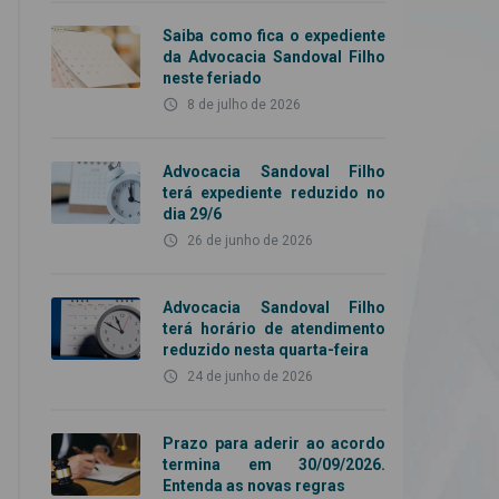
Saiba como fica o expediente
da Advocacia Sandoval Filho
neste feriado
access_time
8 de julho de 2026
Advocacia Sandoval Filho
terá expediente reduzido no
dia 29/6
access_time
26 de junho de 2026
Advocacia Sandoval Filho
terá horário de atendimento
reduzido nesta quarta-feira
access_time
24 de junho de 2026
Prazo para aderir ao acordo
termina em 30/09/2026.
Entenda as novas regras