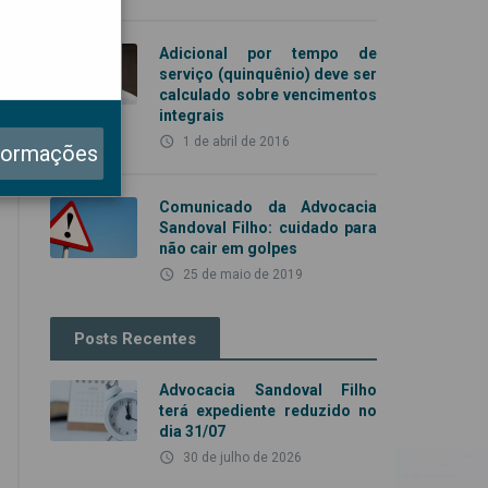
Adicional por tempo de
serviço (quinquênio) deve ser
calculado sobre vencimentos
integrais
access_time
1 de abril de 2016
formações
Comunicado da Advocacia
Sandoval Filho: cuidado para
não cair em golpes
access_time
25 de maio de 2019
Posts Recentes
Advocacia Sandoval Filho
terá expediente reduzido no
dia 31/07
access_time
30 de julho de 2026