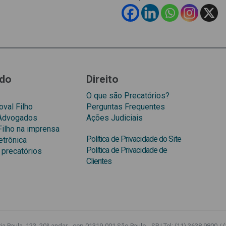
do
Direito
O que são Precatórios?
val Filho
Perguntas Frequentes
 Advogados
Ações Judiciais
Filho na imprensa
Política de Privacidade do Site
etrônica
Política de Privacidade de
 precatórios
Clientes
a Paula, 123, 20º andar - cep 01319-001 São Paulo - SP | Tel: (11) 3638 9800 / 