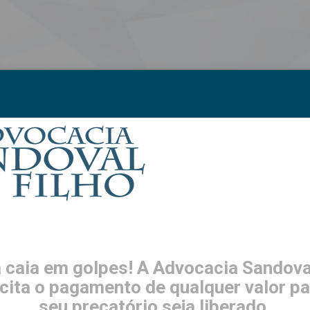
S
LGPD
TRABALHE CONOSCO
CONTATO
ES
 caia em golpes! A Advocacia Sandoval
icita o pagamento de qualquer valor pa
seu precatório seja liberado.