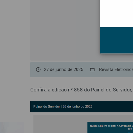
access_time
27 de junho de 2025
folder_open
Revista Eletrônic
Confira a edição nº 858 do Painel do Servidor