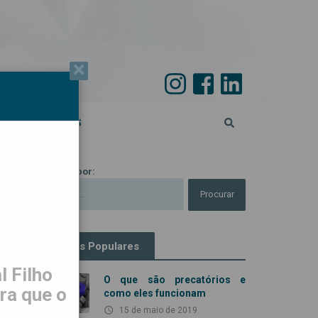
×
PECIAL 45 ANOS
Procurar por:
Artigos Populares
 Filho
O que são precatórios e
ra que o
como eles funcionam
access_time
15 de maio de 2019