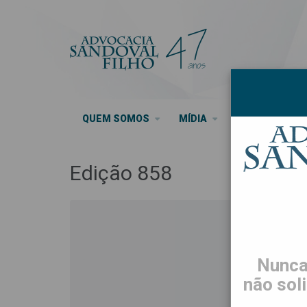
QUEM SOMOS
MÍDIA
SEUS DIREITO
Edição 858
Nunca
não sol