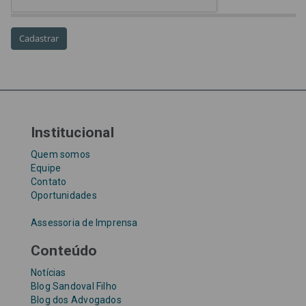
Requisições de Pequeno Valor
RPV
RPVs
STF
Taxa Referencial
tentativa de golpe
TJ-SP
TJSP
Tribunal de Justiça de São Paulo
Upefaz
WhatsApp
Institucional
Quem somos
Equipe
Contato
Oportunidades
Assessoria de Imprensa
Conteúdo
Notícias
Blog Sandoval Filho
Blog dos Advogados