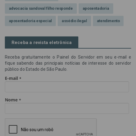
advocacia sandoval filho responde
aposentadoria
aposentadoria especial
assédio ilegal
atendimento
Campanha contra assédio ilegal
Campanha da OAB SP
Receba a revista eletrônica
CNJ
Comissão de Precatórios da OAB SP
Receba gratuitamente o Painel do Servidor em seu e-mail e
credores prioritários
Dia do Servidor Público
fique sabendo das principais notícias de interesse do servidor
público do Estado de São Paulo.
Dia dos Professores
expediente
feriado
GGE
golpe
golpe do precatório
golpe dos precatórios
golpes
golpes a credores
imprensa
IPCA-e
Lei 17.205/19
Messias Falleiros
OAB SP
OPV
OPVs
pagamentos
PL 899/19
precatório
precatórios
precatórios prioritários
RE 870.947