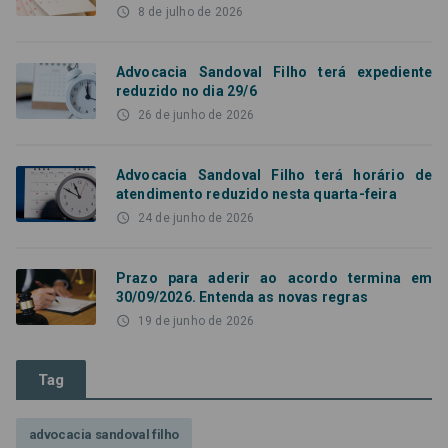
access_time
8 de julho de 2026
Advocacia Sandoval Filho terá expediente
reduzido no dia 29/6
access_time
26 de junho de 2026
Advocacia Sandoval Filho terá horário de
atendimento reduzido nesta quarta-feira
access_time
24 de junho de 2026
Prazo para aderir ao acordo termina em
30/09/2026. Entenda as novas regras
access_time
19 de junho de 2026
Tag
advocacia sandoval filho