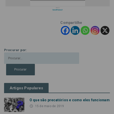
Compartilhe
Procurar por:
Artigos Populares
O que são precatórios e como eles funcionam
access_time
15 de maio de 2019