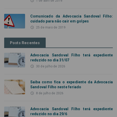
access_time
1 de abril de 2016
Comunicado da Advocacia Sandoval Filho:
cuidado para não cair em golpes
access_time
25 de maio de 2019
Posts Recentes
Advocacia Sandoval Filho terá expediente
reduzido no dia 31/07
access_time
30 de julho de 2026
Saiba como fica o expediente da Advocacia
Sandoval Filho neste feriado
access_time
8 de julho de 2026
Advocacia Sandoval Filho terá expediente
reduzido no dia 29/6