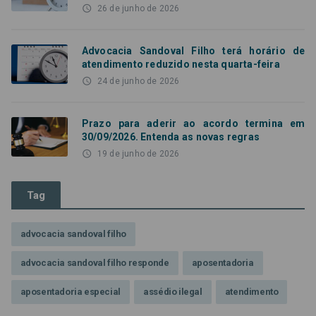
access_time
26 de junho de 2026
Advocacia Sandoval Filho terá horário de
atendimento reduzido nesta quarta-feira
access_time
24 de junho de 2026
Prazo para aderir ao acordo termina em
30/09/2026. Entenda as novas regras
access_time
19 de junho de 2026
Tag
advocacia sandoval filho
advocacia sandoval filho responde
aposentadoria
aposentadoria especial
assédio ilegal
atendimento