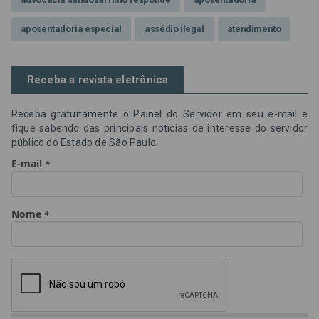
aposentadoria especial
assédio ilegal
atendimento
Campanha contra assédio ilegal
Campanha da OAB SP
Receba a revista eletrônica
CNJ
Comissão de Precatórios da OAB SP
Receba gratuitamente o Painel do Servidor em seu e-mail e
credores prioritários
Dia do Servidor Público
fique sabendo das principais notícias de interesse do servidor
público do Estado de São Paulo.
Dia dos Professores
expediente
feriado
GGE
golpe
golpe do precatório
golpe dos precatórios
golpes
golpes a credores
imprensa
IPCA-e
Lei 17.205/19
Messias Falleiros
OAB SP
OPV
OPVs
pagamentos
PL 899/19
precatório
precatórios
precatórios prioritários
RE 870.947