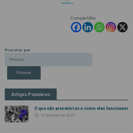
Compartilhe
Procurar por:
Artigos Populares
O que são precatórios e como eles funcionam
access_time
15 de maio de 2019