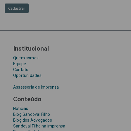
Requisições de Pequeno Valor
RPV
RPVs
STF
Taxa Referencial
tentativa de golpe
TJ-SP
TJSP
Tribunal de Justiça de São Paulo
Upefaz
WhatsApp
Institucional
Quem somos
Equipe
Contato
Oportunidades
Assessoria de Imprensa
Conteúdo
Notícias
Blog Sandoval Filho
Blog dos Advogados
Sandoval Filho na imprensa