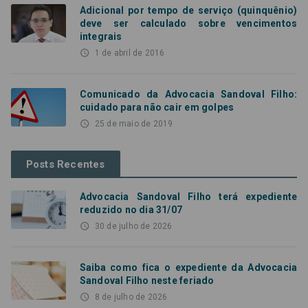
Adicional por tempo de serviço (quinquênio)
deve ser calculado sobre vencimentos
integrais
access_time
1 de abril de 2016
Comunicado da Advocacia Sandoval Filho:
cuidado para não cair em golpes
access_time
25 de maio de 2019
Posts Recentes
Advocacia Sandoval Filho terá expediente
reduzido no dia 31/07
access_time
30 de julho de 2026
Saiba como fica o expediente da Advocacia
Sandoval Filho neste feriado
access_time
8 de julho de 2026