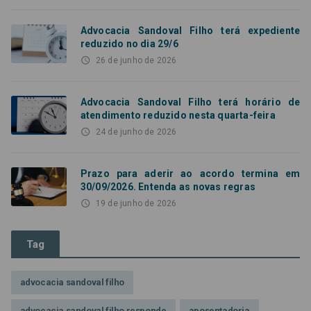
Advocacia Sandoval Filho terá expediente
reduzido no dia 29/6
access_time
26 de junho de 2026
Advocacia Sandoval Filho terá horário de
atendimento reduzido nesta quarta-feira
access_time
24 de junho de 2026
Prazo para aderir ao acordo termina em
30/09/2026. Entenda as novas regras
access_time
19 de junho de 2026
Tag
advocacia sandoval filho
advocacia sandoval filho responde
aposentadoria