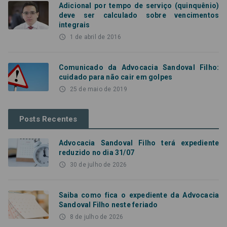
Adicional por tempo de serviço (quinquênio)
deve ser calculado sobre vencimentos
integrais
access_time
1 de abril de 2016
Comunicado da Advocacia Sandoval Filho:
cuidado para não cair em golpes
access_time
25 de maio de 2019
Posts Recentes
Advocacia Sandoval Filho terá expediente
reduzido no dia 31/07
access_time
30 de julho de 2026
Saiba como fica o expediente da Advocacia
Sandoval Filho neste feriado
access_time
8 de julho de 2026