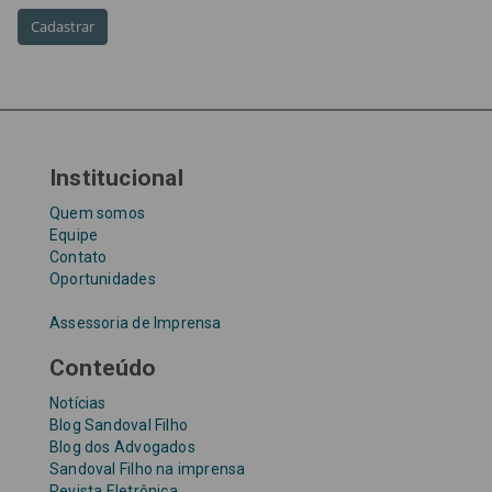
Taxa Referencial
tentativa de golpe
TJ-SP
TJSP
Tribunal de Justiça de São Paulo
Upefaz
WhatsApp
Institucional
Quem somos
Equipe
Contato
Oportunidades
Assessoria de Imprensa
Conteúdo
Notícias
Blog Sandoval Filho
Blog dos Advogados
Sandoval Filho na imprensa
Revista Eletrônica