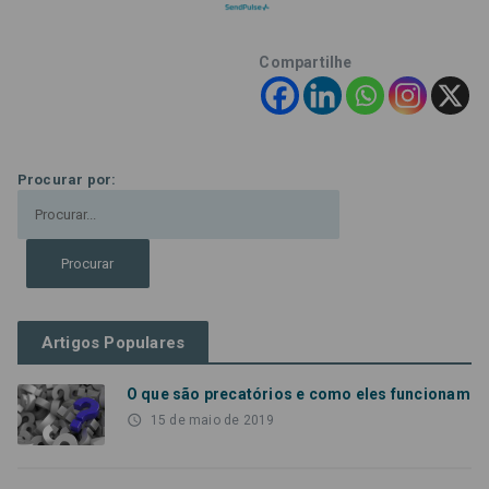
Compartilhe
Procurar por:
Artigos Populares
O que são precatórios e como eles funcionam
access_time
15 de maio de 2019