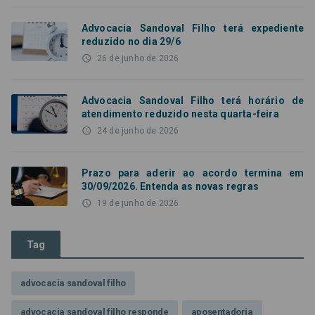
Advocacia Sandoval Filho terá expediente
reduzido no dia 29/6
access_time
26 de junho de 2026
Advocacia Sandoval Filho terá horário de
atendimento reduzido nesta quarta-feira
access_time
24 de junho de 2026
Prazo para aderir ao acordo termina em
30/09/2026. Entenda as novas regras
access_time
19 de junho de 2026
Tag
advocacia sandoval filho
advocacia sandoval filho responde
aposentadoria