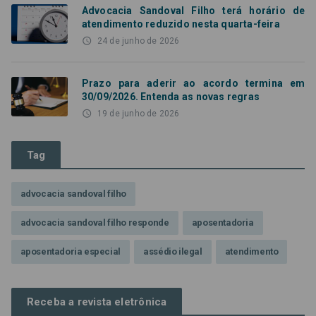
Advocacia Sandoval Filho terá horário de
atendimento reduzido nesta quarta-feira
access_time
24 de junho de 2026
Prazo para aderir ao acordo termina em
30/09/2026. Entenda as novas regras
access_time
19 de junho de 2026
Tag
advocacia sandoval filho
advocacia sandoval filho responde
aposentadoria
aposentadoria especial
assédio ilegal
atendimento
Campanha contra assédio ilegal
Campanha da OAB SP
Receba a revista eletrônica
CNJ
Comissão de Precatórios da OAB SP