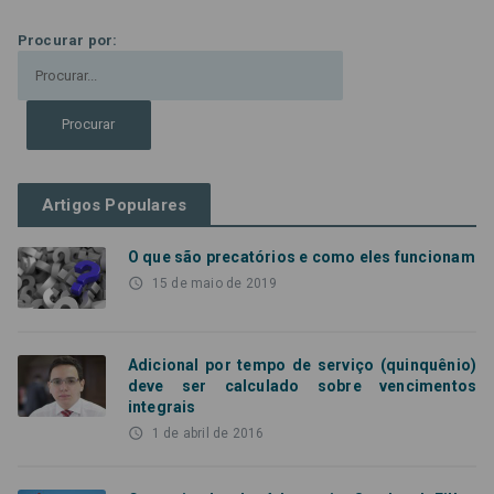
Procurar por:
Artigos Populares
O que são precatórios e como eles funcionam
access_time
15 de maio de 2019
Adicional por tempo de serviço (quinquênio)
deve ser calculado sobre vencimentos
integrais
access_time
1 de abril de 2016