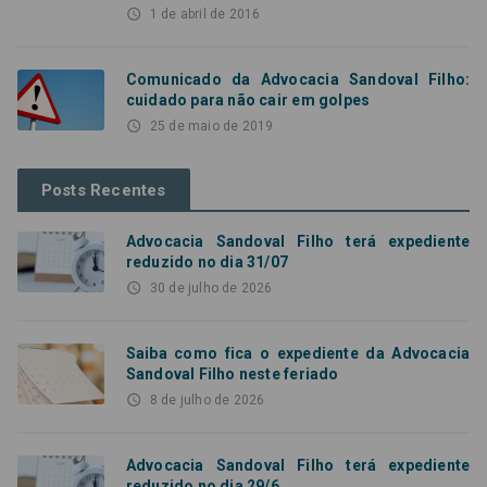
access_time
1 de abril de 2016
Comunicado da Advocacia Sandoval Filho:
cuidado para não cair em golpes
access_time
25 de maio de 2019
Posts Recentes
Advocacia Sandoval Filho terá expediente
reduzido no dia 31/07
access_time
30 de julho de 2026
Saiba como fica o expediente da Advocacia
Sandoval Filho neste feriado
access_time
8 de julho de 2026
Advocacia Sandoval Filho terá expediente
reduzido no dia 29/6