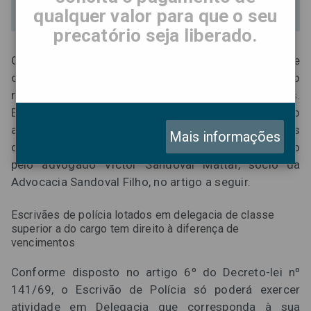
folder_open
Blog dos Advogados
qualquer valor para que o seu
precatório seja liberado.
Os escrivães de polícia que atuam em delegacia de
classe superior a do cargo têm direito ao
recebimento da diferença de vencimentos.
Entretanto, a Administração paulista não tem pago
aos escrivães qualquer retribuição pela atividade nas
Mais informações
delegacias de classe superior. O tema é abordado
pelo advogado Victor Sandoval Mattar, sócio da
Advocacia Sandoval Filho, no artigo a seguir.
Escrivães de polícia lotados em delegacia de classe
superior a do cargo tem direito à diferença de
vencimentos
Conforme disposto no artigo 6º do Decreto-lei nº
141/69, o Escrivão de Polícia só poderá exercer
atividade em Delegacia que corresponda à sua