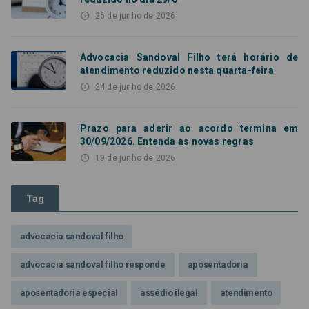
access_time
26 de junho de 2026
Advocacia Sandoval Filho terá horário de
atendimento reduzido nesta quarta-feira
access_time
24 de junho de 2026
Prazo para aderir ao acordo termina em
30/09/2026. Entenda as novas regras
access_time
19 de junho de 2026
Tag
advocacia sandoval filho
advocacia sandoval filho responde
aposentadoria
aposentadoria especial
assédio ilegal
atendimento