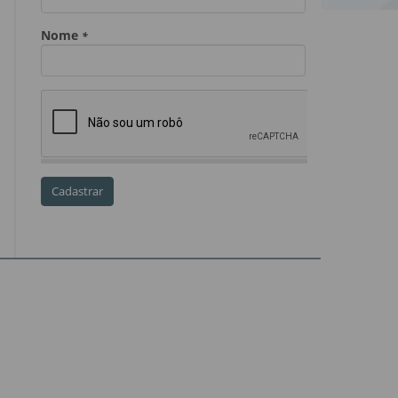
Dia do Servidor Público
Dia dos Professores
expediente
feriado
GGE
golpe
golpe do precatório
golpe dos precatórios
golpes
golpes a credores
imprensa
IPCA-e
Lei 17.205/19
Messias Falleiros
OAB SP
OPV
OPVs
pagamentos
PL 899/19
precatório
precatórios
precatórios prioritários
RE 870.947