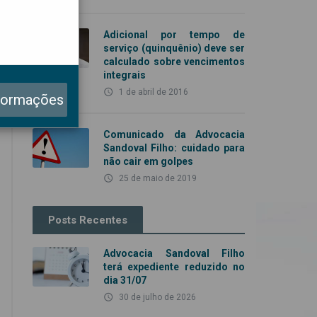
Adicional por tempo de
serviço (quinquênio) deve ser
calculado sobre vencimentos
integrais
access_time
1 de abril de 2016
formações
Comunicado da Advocacia
Sandoval Filho: cuidado para
não cair em golpes
access_time
25 de maio de 2019
Posts Recentes
Advocacia Sandoval Filho
terá expediente reduzido no
dia 31/07
access_time
30 de julho de 2026