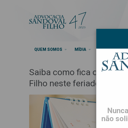
QUEM SOMOS
MÍDIA
SEUS DIREITO
Saiba como fica o expedi
Filho neste feriado
Nunca
não sol