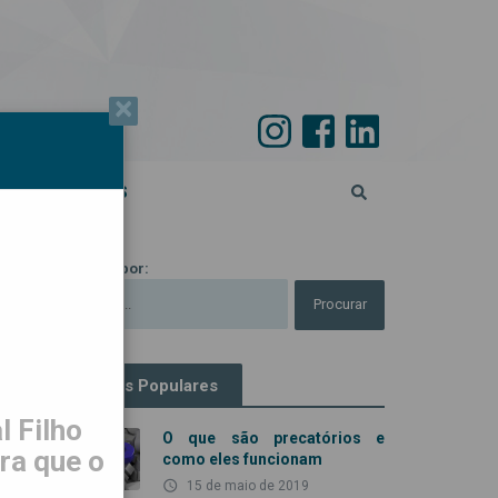
×
PECIAL 45 ANOS
Procurar por:
Artigos Populares
 Filho
O que são precatórios e
ra que o
como eles funcionam
access_time
15 de maio de 2019