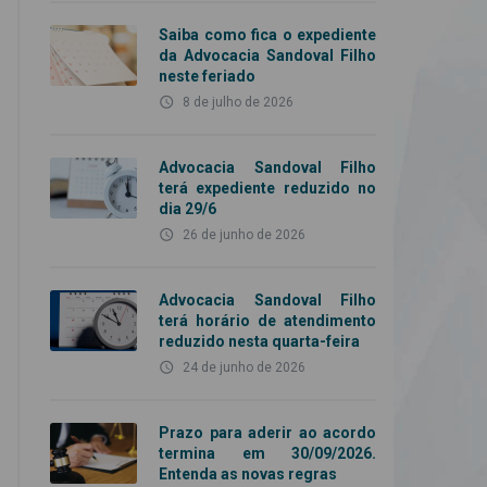
Saiba como fica o expediente
da Advocacia Sandoval Filho
neste feriado
access_time
8 de julho de 2026
Advocacia Sandoval Filho
terá expediente reduzido no
dia 29/6
access_time
26 de junho de 2026
Advocacia Sandoval Filho
terá horário de atendimento
reduzido nesta quarta-feira
access_time
24 de junho de 2026
Prazo para aderir ao acordo
termina em 30/09/2026.
Entenda as novas regras