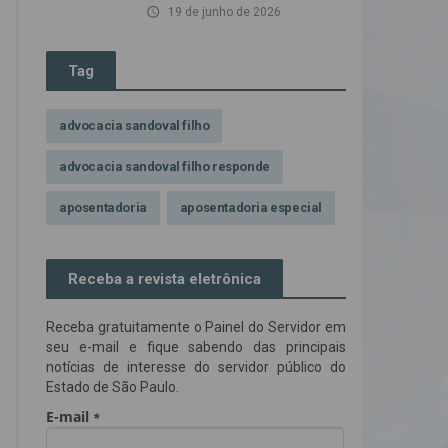
access_time
19 de junho de 2026
Tag
advocacia sandoval filho
advocacia sandoval filho responde
aposentadoria
aposentadoria especial
assédio ilegal
atendimento
Receba a revista eletrônica
Campanha contra assédio ilegal
Receba gratuitamente o Painel do Servidor em
Campanha da OAB SP
CNJ
seu e-mail e fique sabendo das principais
notícias de interesse do servidor público do
Comissão de Precatórios da OAB SP
Estado de São Paulo.
credores prioritários