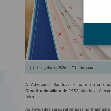
access_time
8 de julho de 2026
folder_open
Notícias
A Advocacia Sandoval Filho informa qu
Constitucionalista de 1932
, não haverá exp
feira.
As atividades serão retomadas normalmente 