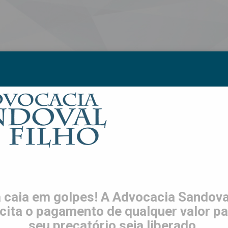
S
LGPD
TRABALHE CONOSCO
CONTATO
ES
ente da Advocacia Sandoval
 caia em golpes! A Advocacia Sandoval
icita o pagamento de qualquer valor pa
seu precatório seja liberado.