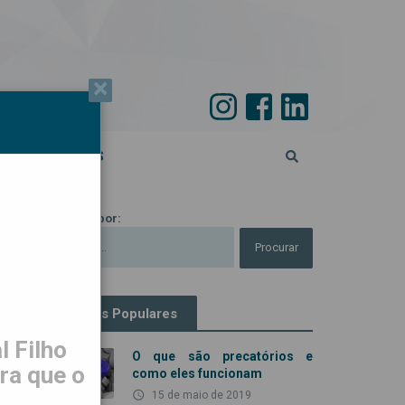
×
PECIAL 45 ANOS
Procurar por:
Artigos Populares
 Filho
O que são precatórios e
ra que o
como eles funcionam
access_time
15 de maio de 2019