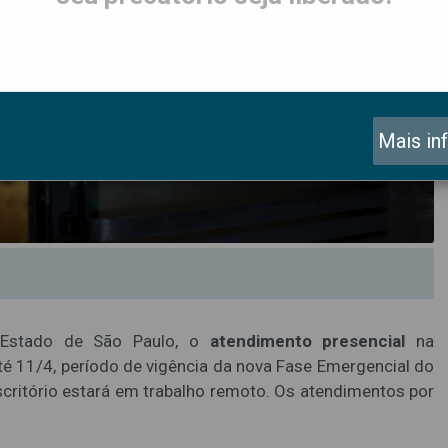
Mais in
 Estado de São Paulo, o
atendimento presencial
na
é 11/4, período de vigência da nova Fase Emergencial do
scritório estará em trabalho remoto. Os atendimentos por