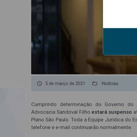
access_time
5 de março de 2021
folder_open
Notícias
Cumprindo determinação do Governo do
Advocacia Sandoval Filho
estará suspenso
at
Plano São Paulo. Toda a Equipe Jurídica do E
telefone e e-mail continuarão normalmente.