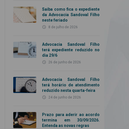
Saiba como fica o expediente
da Advocacia Sandoval Filho
neste feriado
access_time
8 de julho de 2026
Advocacia Sandoval Filho
terá expediente reduzido no
dia 29/6
access_time
26 de junho de 2026
Advocacia Sandoval Filho
terá horário de atendimento
reduzido nesta quarta-feira
access_time
24 de junho de 2026
Prazo para aderir ao acordo
termina em 30/09/2026.
Entenda as novas regras