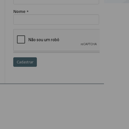
Dia do Servidor Público
Dia dos Professores
expediente
feriado
GGE
golpe
golpe do precatório
golpe dos precatórios
golpes
golpes a credores
imprensa
IPCA-e
Lei 17.205/19
Messias Falleiros
OAB SP
OPV
OPVs
pagamentos
PL 899/19
precatório
precatórios
precatórios prioritários
RE 870.947