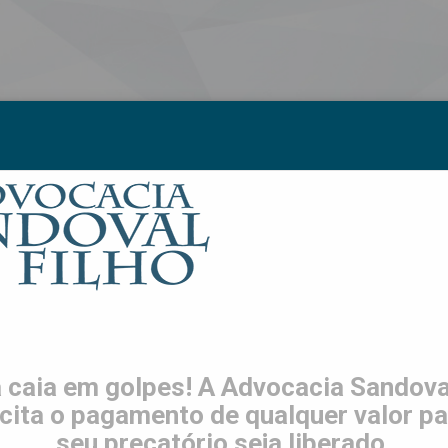
S
LGPD
TRABALHE CONOSCO
CONTATO
ES
stará suspenso durante fase
 caia em golpes! A Advocacia Sandoval
icita o pagamento de qualquer valor pa
seu precatório seja liberado.