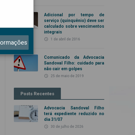
Adicional por tempo de
serviço (quinquênio) deve ser
calculado sobre vencimentos
integrais
access_time
1 de abril de 2016
formações
Comunicado da Advocacia
Sandoval Filho: cuidado para
não cair em golpes
access_time
25 de maio de 2019
Posts Recentes
Advocacia Sandoval Filho
terá expediente reduzido no
dia 31/07
access_time
30 de julho de 2026