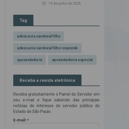
access_time
19 de junho de 2026
Tag
advocacia sandoval filho
advocacia sandoval filho responde
aposentadoria
aposentadoria especial
assédio ilegal
atendimento
Receba a revista eletrônica
Campanha contra assédio ilegal
Receba gratuitamente o Painel do Servidor em
Campanha da OAB SP
CNJ
seu e-mail e fique sabendo das principais
notícias de interesse do servidor público do
Comissão de Precatórios da OAB SP
Estado de São Paulo.
credores prioritários