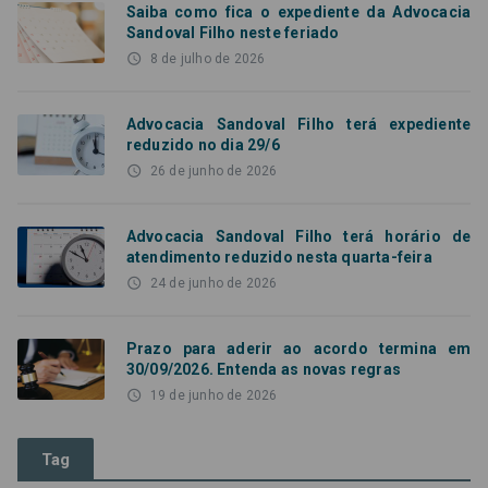
Saiba como fica o expediente da Advocacia
Sandoval Filho neste feriado
access_time
8 de julho de 2026
Advocacia Sandoval Filho terá expediente
reduzido no dia 29/6
access_time
26 de junho de 2026
Advocacia Sandoval Filho terá horário de
atendimento reduzido nesta quarta-feira
access_time
24 de junho de 2026
Prazo para aderir ao acordo termina em
30/09/2026. Entenda as novas regras
access_time
19 de junho de 2026
Tag