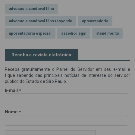
advocacia sandoval filho
advocacia sandoval filho responde
aposentadoria
aposentadoria especial
assédio ilegal
atendimento
Campanha contra assédio ilegal
Campanha da OAB SP
Receba a revista eletrônica
CNJ
Comissão de Precatórios da OAB SP
Receba gratuitamente o Painel do Servidor em seu e-mail e
credores prioritários
Dia do Servidor Público
fique sabendo das principais notícias de interesse do servidor
público do Estado de São Paulo.
Dia dos Professores
expediente
feriado
GGE
golpe
golpe do precatório
golpe dos precatórios
golpes
golpes a credores
imprensa
IPCA-e
Lei 17.205/19
Messias Falleiros
OAB SP
OPV
OPVs
pagamentos
PL 899/19
precatório