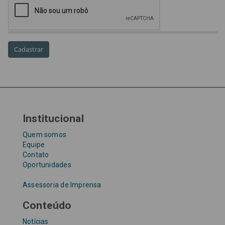
precatórios
precatórios prioritários
RE 870.947
Requisições de Pequeno Valor
RPV
RPVs
STF
Taxa Referencial
tentativa de golpe
TJ-SP
TJSP
Tribunal de Justiça de São Paulo
Upefaz
WhatsApp
Institucional
Quem somos
Equipe
Contato
Oportunidades
Assessoria de Imprensa
Conteúdo
Notícias