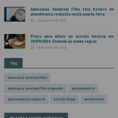
Advocacia Sandoval Filho terá horário de
atendimento reduzido nesta quarta-feira
access_time
24 de junho de 2026
Prazo para aderir ao acordo termina em
30/09/2026. Entenda as novas regras
access_time
19 de junho de 2026
Tag
advocacia sandoval filho
advocacia sandoval filho responde
aposentadoria
aposentadoria especial
assédio ilegal
atendimento
Campanha contra assédio ilegal
Campanha da OAB SP