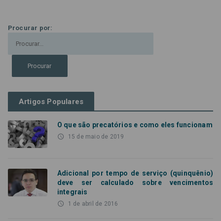
Procurar por:
Artigos Populares
O que são precatórios e como eles funcionam
access_time
15 de maio de 2019
Adicional por tempo de serviço (quinquênio)
deve ser calculado sobre vencimentos
integrais
access_time
1 de abril de 2016