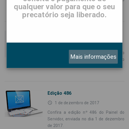
qualquer valor para que o seu
de 2017.
precatório seja liberado.
Edição 487
access_time
8 de dezembro de 2017
Confira a Edição nº 487 do Painel do
Mais informações
Servidor, enviado no dia 08 de dezembro
de 2017.
Edição 486
access_time
1 de dezembro de 2017
Confira a edição nº 486 do Painel do
Servidor, enviada no dia 1 de dezembro
de 2017.