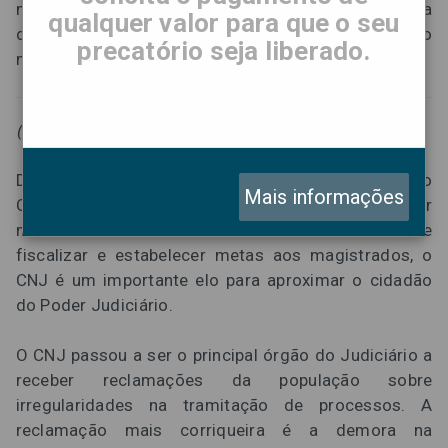
milhões de processos estão no Tribunal de Justiça
qualquer valor para que o seu
do Estado de São Paulo, o maior tribunal do país e do
precatório seja liberado.
mundo.
(Foto: Gil Ferreira/Agência CNJ)
Diante de tal problemática, foi criado em 2004 o
Mais informações
Conselho Nacional de Justiça, cujo objetivo é dar
mais efetividade ao Poder Judiciário. Além de
fiscalizar e estabelecer metas aos magistrados, o
CNJ é um importante elo para aproximar o cidadão
do Poder Judiciário.
O CNJ passou a ser o principal órgão do Judiciário a
receber reclamações da população sobre
irregularidades na tramitação de processos. A
reclamação mais corriqueira é a demora na