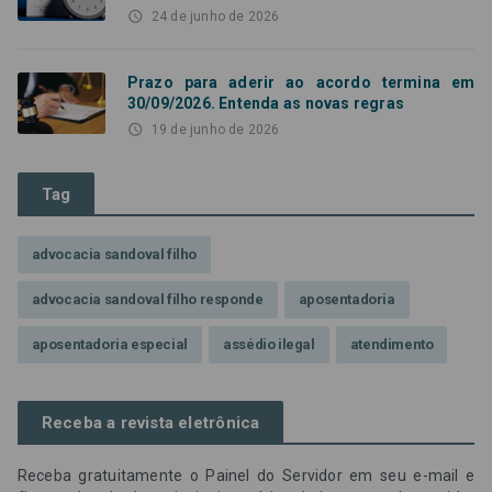
access_time
24 de junho de 2026
Prazo para aderir ao acordo termina em
30/09/2026. Entenda as novas regras
access_time
19 de junho de 2026
Tag
advocacia sandoval filho
advocacia sandoval filho responde
aposentadoria
aposentadoria especial
assédio ilegal
atendimento
Campanha contra assédio ilegal
Campanha da OAB SP
Receba a revista eletrônica
CNJ
Comissão de Precatórios da OAB SP
Receba gratuitamente o Painel do Servidor em seu e-mail e
credores prioritários
Dia do Servidor Público