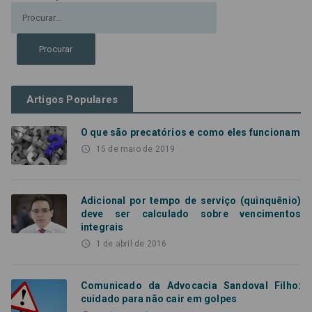
Artigos Populares
O que são precatórios e como eles funcionam
access_time
15 de maio de 2019
Adicional por tempo de serviço (quinquênio)
deve ser calculado sobre vencimentos
integrais
access_time
1 de abril de 2016
Comunicado da Advocacia Sandoval Filho:
cuidado para não cair em golpes