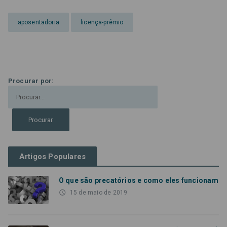
aposentadoria
licença-prêmio
Procurar por:
Artigos Populares
O que são precatórios e como eles funcionam
access_time
15 de maio de 2019