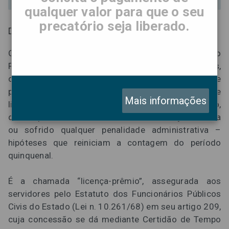
qualquer valor para que o seu
precatório seja liberado.
Direito à licença-prêmio
Os servidores civis e militares do Estado de São
Paulo, da administração direta e das autarquias,
como prêmio de assiduidade e por razões de saúde
pessoal e de produtividade, têm direito a 90 dias de
Mais informações
licença a cada período de cinco anos de exercício,
desde que não tenham faltado de forma injustificada
ou sofrido qualquer penalidade administrativa –
hipóteses que reiniciam a contagem do período
quinquenal.
É a chamada “licença-prêmio”, assegurada aos
servidores pelo Estatuto dos Funcionários Públicos
Civis do Estado (Lei n. 10.261/68) em seu artigo 209,
cuja concessão se dá mediante Certidão de Tempo