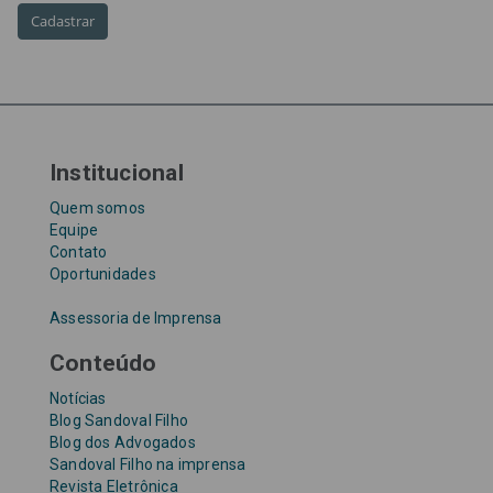
Taxa Referencial
tentativa de golpe
TJ-SP
TJSP
Tribunal de Justiça de São Paulo
Upefaz
WhatsApp
Institucional
Quem somos
Equipe
Contato
Oportunidades
Assessoria de Imprensa
Conteúdo
Notícias
Blog Sandoval Filho
Blog dos Advogados
Sandoval Filho na imprensa
Revista Eletrônica