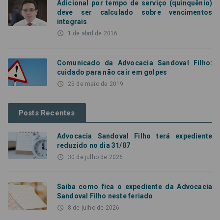
Adicional por tempo de serviço (quinquênio)
deve ser calculado sobre vencimentos
integrais
access_time
1 de abril de 2016
Comunicado da Advocacia Sandoval Filho:
cuidado para não cair em golpes
access_time
25 de maio de 2019
Posts Recentes
Advocacia Sandoval Filho terá expediente
reduzido no dia 31/07
access_time
30 de julho de 2026
Saiba como fica o expediente da Advocacia
Sandoval Filho neste feriado
access_time
8 de julho de 2026