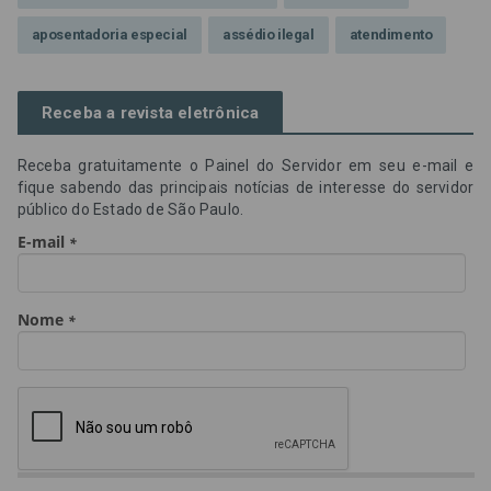
aposentadoria especial
assédio ilegal
atendimento
Campanha contra assédio ilegal
Campanha da OAB SP
Receba a revista eletrônica
CNJ
Comissão de Precatórios da OAB SP
Receba gratuitamente o Painel do Servidor em seu e-mail e
credores prioritários
Dia do Servidor Público
fique sabendo das principais notícias de interesse do servidor
público do Estado de São Paulo.
Dia dos Professores
expediente
feriado
GGE
golpe
golpe do precatório
golpe dos precatórios
golpes
golpes a credores
imprensa
IPCA-e
Lei 17.205/19
Messias Falleiros
OAB SP
OPV
OPVs
pagamentos
PL 899/19
precatório
precatórios
precatórios prioritários
RE 870.947
Requisições de Pequeno Valor
RPV
RPVs
STF