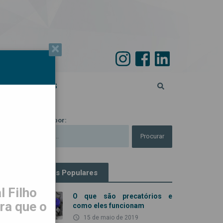
×
PECIAL 45 ANOS
Procurar por:
Artigos Populares
 Filho
O que são precatórios e
ra que o
como eles funcionam
access_time
15 de maio de 2019