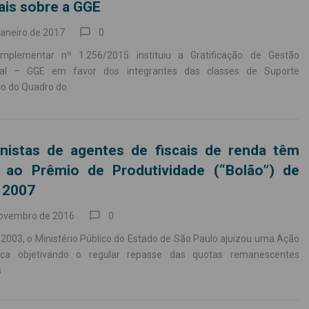
ais sobre a GGE
chat_bubble_outline
janeiro de 2017
0
mplementar nº 1.256/2015 instituiu a Gratificação de Gestão
nal – GGE em favor dos integrantes das classes de Suporte
o do Quadro do
nistas de agentes de fiscais de renda têm
o ao Prêmio de Produtividade (“Bolão”) de
 2007
chat_bubble_outline
novembro de 2016
0
2003, o Ministério Público do Estado de São Paulo ajuizou uma Ação
blica objetivando o regular repasse das quotas remanescentes
s