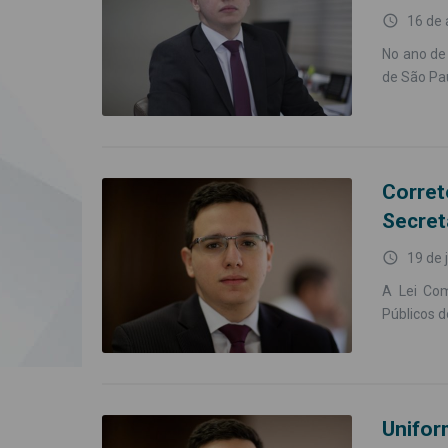
access_time
16 de 
No ano de
de São Pau
Corre
Secret
access_time
19 de 
A Lei Com
Públicos d
Unifo