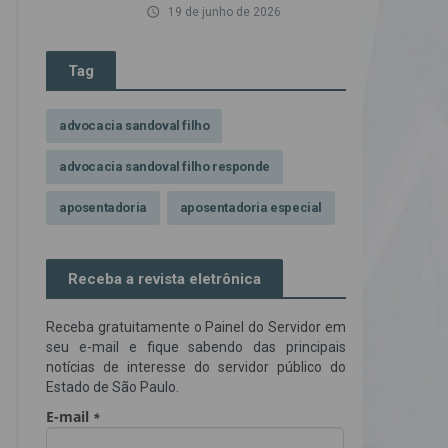
access_time
19 de junho de 2026
Tag
advocacia sandoval filho
advocacia sandoval filho responde
aposentadoria
aposentadoria especial
assédio ilegal
atendimento
Receba a revista eletrônica
Campanha contra assédio ilegal
Receba gratuitamente o Painel do Servidor em
Campanha da OAB SP
CNJ
seu e-mail e fique sabendo das principais
notícias de interesse do servidor público do
Comissão de Precatórios da OAB SP
Estado de São Paulo.
credores prioritários