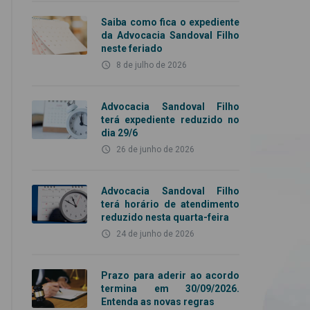
Saiba como fica o expediente
da Advocacia Sandoval Filho
neste feriado
access_time
8 de julho de 2026
Advocacia Sandoval Filho
terá expediente reduzido no
dia 29/6
access_time
26 de junho de 2026
Advocacia Sandoval Filho
terá horário de atendimento
reduzido nesta quarta-feira
access_time
24 de junho de 2026
Prazo para aderir ao acordo
termina em 30/09/2026.
Entenda as novas regras