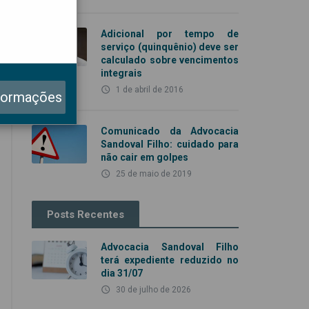
Adicional por tempo de
serviço (quinquênio) deve ser
calculado sobre vencimentos
integrais
access_time
1 de abril de 2016
formações
Comunicado da Advocacia
Sandoval Filho: cuidado para
não cair em golpes
access_time
25 de maio de 2019
Posts Recentes
Advocacia Sandoval Filho
terá expediente reduzido no
dia 31/07
access_time
30 de julho de 2026