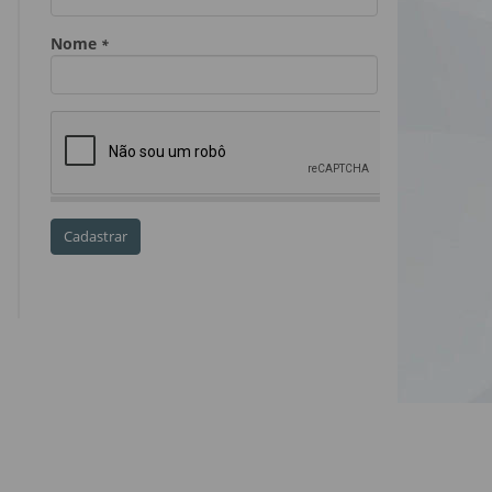
Dia do Servidor Público
Dia dos Professores
expediente
feriado
GGE
golpe
golpe do precatório
golpe dos precatórios
golpes
golpes a credores
imprensa
IPCA-e
Lei 17.205/19
Messias Falleiros
OAB SP
OPV
OPVs
pagamentos
PL 899/19
precatório
precatórios
precatórios prioritários
RE 870.947