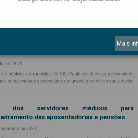
dores municipais recebem menos que o
 nos adicionais de insalubridade, penosidade
Mais in
culosidade
ulho de 2021
ores públicos do município de São Paulo recebem os adicionais de
ade, periculosidade e penosidade em um valor menor do que o devido
ria dos servidores médicos para
adramento das aposentadorias e pensões
 dezembro de 2020