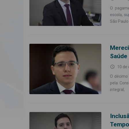
O pagamen
escola, su
São Paulo
Mereci
Saúde
access_time
10 de 
O décimo t
pela Cons
integral,
Inclu
Tempo