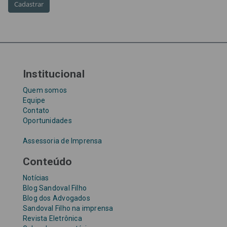
Taxa Referencial
tentativa de golpe
TJ-SP
TJSP
Tribunal de Justiça de São Paulo
Upefaz
WhatsApp
Institucional
Quem somos
Equipe
Contato
Oportunidades
Assessoria de Imprensa
Conteúdo
Notícias
Blog Sandoval Filho
Blog dos Advogados
Sandoval Filho na imprensa
Revista Eletrônica