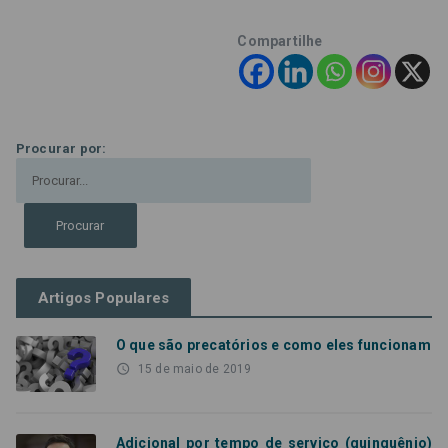
Compartilhe
Procurar por:
Artigos Populares
O que são precatórios e como eles funcionam
access_time
15 de maio de 2019
Adicional por tempo de serviço (quinquênio)