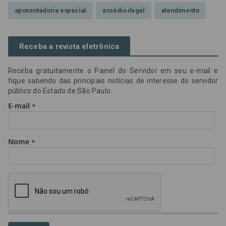
aposentadoria especial
assédio ilegal
atendimento
Campanha contra assédio ilegal
Campanha da OAB SP
Receba a revista eletrônica
CNJ
Comissão de Precatórios da OAB SP
Receba gratuitamente o Painel do Servidor em seu e-mail e
credores prioritários
Dia do Servidor Público
fique sabendo das principais notícias de interesse do servidor
público do Estado de São Paulo.
Dia dos Professores
expediente
feriado
GGE
golpe
golpe do precatório
golpe dos precatórios
golpes
golpes a credores
imprensa
IPCA-e
Lei 17.205/19
Messias Falleiros
OAB SP
OPV
OPVs
pagamentos
PL 899/19
precatório
precatórios
precatórios prioritários
RE 870.947
Requisições de Pequeno Valor
RPV
RPVs
STF