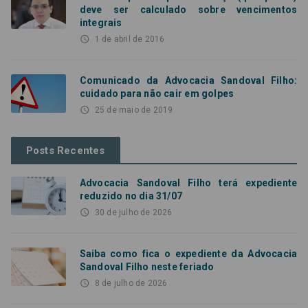
deve ser calculado sobre vencimentos
integrais
access_time
1 de abril de 2016
Comunicado da Advocacia Sandoval Filho:
cuidado para não cair em golpes
access_time
25 de maio de 2019
Posts Recentes
Advocacia Sandoval Filho terá expediente
reduzido no dia 31/07
access_time
30 de julho de 2026
Saiba como fica o expediente da Advocacia
Sandoval Filho neste feriado
access_time
8 de julho de 2026