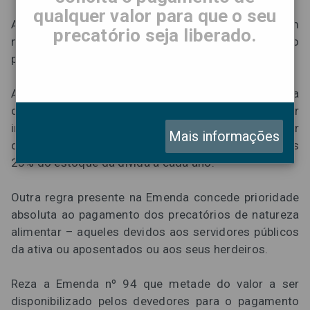
qualquer valor para que o seu
A Emenda Constitucional nº 94/2016 colocou ordem
precatório seja liberado.
na casa ao fixar uma série de regras para o
pagamento dos precatórios.
A primeira e mais importante definição é que a dívida
dos estados e municípios com precatórios deve ser
integralmente quitada até 2020. Cada ente devedor
Mais informações
deverá, portanto, pagar a partir de agora pelo menos
25% do estoque da dívida a cada ano.
Outra regra presente na Emenda concede prioridade
absoluta ao pagamento dos precatórios de natureza
alimentar – aqueles devidos aos servidores públicos
da ativa ou aposentados ou aos seus herdeiros.
Reza a Emenda nº 94 que metade do valor a ser
disponibilizado pelos devedores para o pagamento