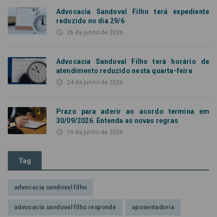
Advocacia Sandoval Filho terá expediente
reduzido no dia 29/6
access_time
26 de junho de 2026
Advocacia Sandoval Filho terá horário de
atendimento reduzido nesta quarta-feira
access_time
24 de junho de 2026
Prazo para aderir ao acordo termina em
30/09/2026. Entenda as novas regras
access_time
19 de junho de 2026
Tag
advocacia sandoval filho
advocacia sandoval filho responde
aposentadoria