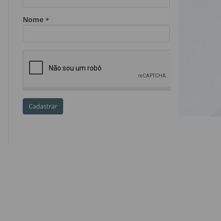
Dia do Servidor Público
Dia dos Professores
expediente
feriado
GGE
golpe
golpe do precatório
golpe dos precatórios
golpes
golpes a credores
imprensa
IPCA-e
Lei 17.205/19
Messias Falleiros
OAB SP
OPV
OPVs
pagamentos
PL 899/19
precatório
precatórios
precatórios prioritários
RE 870.947