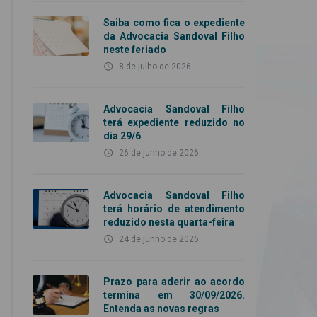
Saiba como fica o expediente
da Advocacia Sandoval Filho
neste feriado
access_time
8 de julho de 2026
Advocacia Sandoval Filho
terá expediente reduzido no
dia 29/6
access_time
26 de junho de 2026
Advocacia Sandoval Filho
terá horário de atendimento
reduzido nesta quarta-feira
access_time
24 de junho de 2026
Prazo para aderir ao acordo
termina em 30/09/2026.
Entenda as novas regras