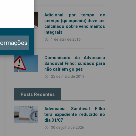
Adicional por tempo de
serviço (quinquênio) deve ser
calculado sobre vencimentos
integrais
access_time
1 de abril de 2016
formações
Comunicado da Advocacia
Sandoval Filho: cuidado para
não cair em golpes
access_time
25 de maio de 2019
Posts Recentes
Advocacia Sandoval Filho
terá expediente reduzido no
dia 31/07
access_time
30 de julho de 2026