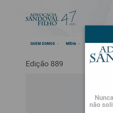
QUEM SOMOS
MÍDIA
SEUS DIREITO
Edição 889
Nunca
não sol