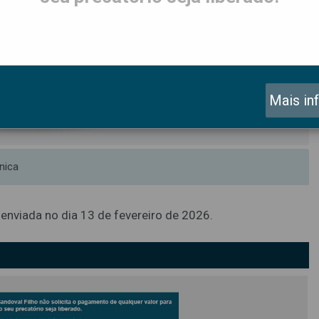
Mais in
nica
 enviada no dia 13 de fevereiro de 2026.