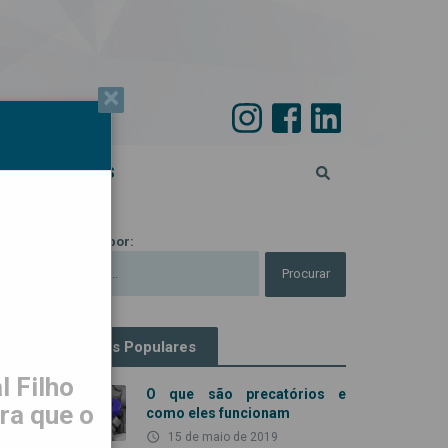
×
PECIAL 45 ANOS
Procurar por:
Artigos Populares
 Filho
O que são precatórios e
ra que o
como eles funcionam
access_time
15 de maio de 2019