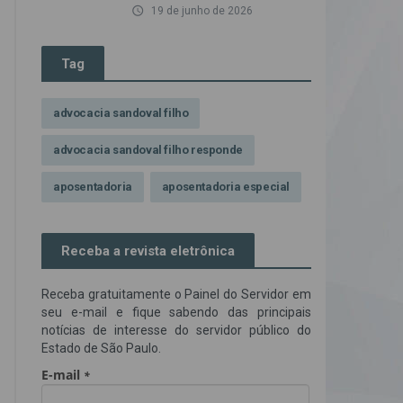
access_time
19 de junho de 2026
Tag
advocacia sandoval filho
advocacia sandoval filho responde
aposentadoria
aposentadoria especial
assédio ilegal
atendimento
Receba a revista eletrônica
Campanha contra assédio ilegal
Receba gratuitamente o Painel do Servidor em
Campanha da OAB SP
CNJ
seu e-mail e fique sabendo das principais
notícias de interesse do servidor público do
Comissão de Precatórios da OAB SP
Estado de São Paulo.
credores prioritários