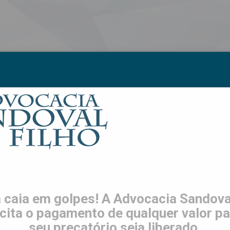
S
LGPD
TRABALHE CONOSCO
CONTATO
ES
 caia em golpes! A Advocacia Sandoval
icita o pagamento de qualquer valor pa
seu precatório seja liberado.