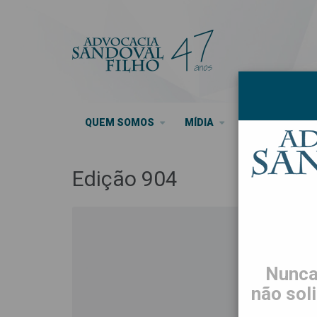
QUEM SOMOS
MÍDIA
SEUS DIREITO
Edição 904
Nunca
não sol