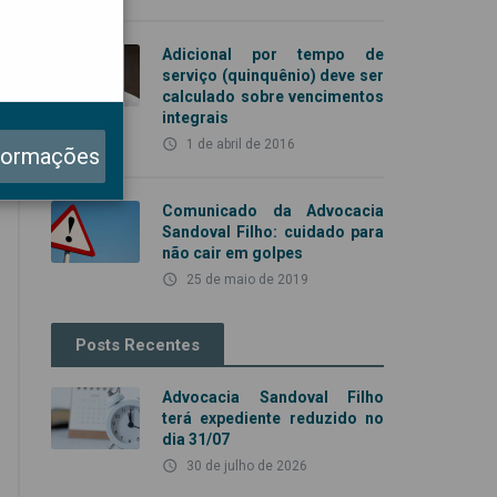
Adicional por tempo de
serviço (quinquênio) deve ser
calculado sobre vencimentos
integrais
access_time
1 de abril de 2016
formações
Comunicado da Advocacia
Sandoval Filho: cuidado para
não cair em golpes
access_time
25 de maio de 2019
Posts Recentes
Advocacia Sandoval Filho
terá expediente reduzido no
dia 31/07
access_time
30 de julho de 2026