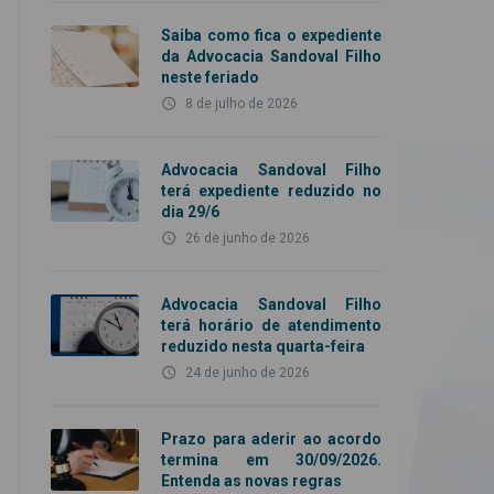
Saiba como fica o expediente
da Advocacia Sandoval Filho
neste feriado
access_time
8 de julho de 2026
Advocacia Sandoval Filho
terá expediente reduzido no
dia 29/6
access_time
26 de junho de 2026
Advocacia Sandoval Filho
terá horário de atendimento
reduzido nesta quarta-feira
access_time
24 de junho de 2026
Prazo para aderir ao acordo
termina em 30/09/2026.
Entenda as novas regras