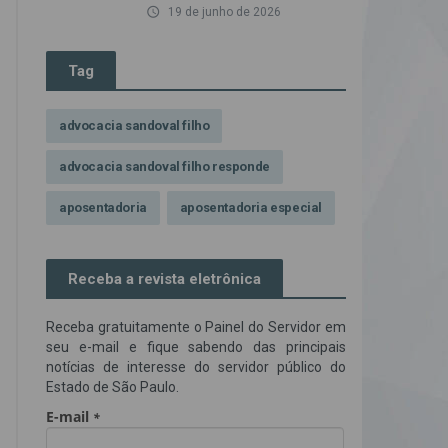
access_time
19 de junho de 2026
Tag
advocacia sandoval filho
advocacia sandoval filho responde
aposentadoria
aposentadoria especial
assédio ilegal
atendimento
Receba a revista eletrônica
Campanha contra assédio ilegal
Receba gratuitamente o Painel do Servidor em
Campanha da OAB SP
CNJ
seu e-mail e fique sabendo das principais
notícias de interesse do servidor público do
Comissão de Precatórios da OAB SP
Estado de São Paulo.
credores prioritários