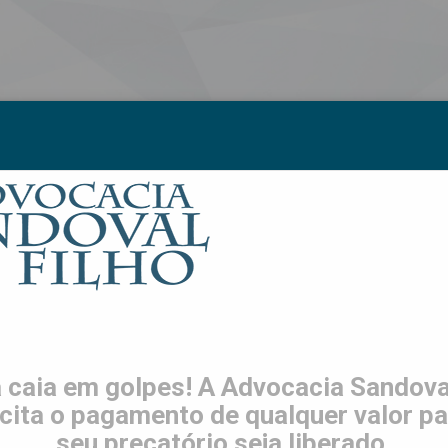
S
LGPD
TRABALHE CONOSCO
CONTATO
ES
 caia em golpes! A Advocacia Sandoval
icita o pagamento de qualquer valor pa
seu precatório seja liberado.