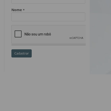
Dia do Servidor Público
Dia dos Professores
expediente
feriado
GGE
golpe
golpe do precatório
golpe dos precatórios
golpes
golpes a credores
imprensa
IPCA-e
Lei 17.205/19
Messias Falleiros
OAB SP
OPV
OPVs
pagamentos
PL 899/19
precatório
precatórios
precatórios prioritários
RE 870.947