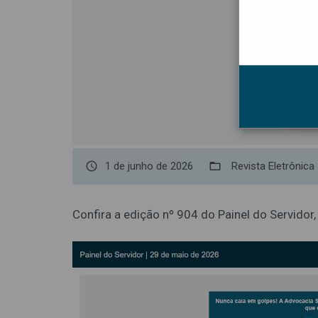
access_time
1 de junho de 2026
folder_open
Revista Eletrônica
Confira a edição nº 904 do Painel do Servidor