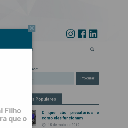
×
PECIAL 45 ANOS
Procurar por:
Artigos Populares
 Filho
O que são precatórios e
ra que o
como eles funcionam
access_time
15 de maio de 2019