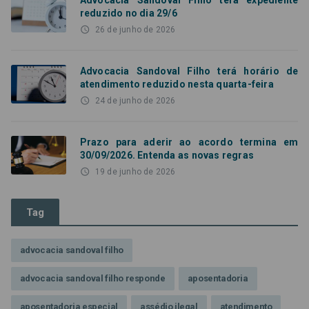
Advocacia Sandoval Filho terá expediente
reduzido no dia 29/6
access_time
26 de junho de 2026
Advocacia Sandoval Filho terá horário de
atendimento reduzido nesta quarta-feira
access_time
24 de junho de 2026
Prazo para aderir ao acordo termina em
30/09/2026. Entenda as novas regras
access_time
19 de junho de 2026
Tag
advocacia sandoval filho
advocacia sandoval filho responde
aposentadoria
aposentadoria especial
assédio ilegal
atendimento