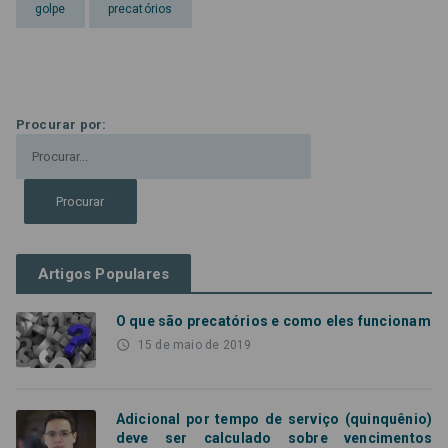
golpe
precatórios
Procurar por:
Artigos Populares
O que são precatórios e como eles funcionam
access_time
15 de maio de 2019
Adicional por tempo de serviço (quinquênio)
deve ser calculado sobre vencimentos