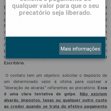
qualquer valor para que o seu
Estelionatários estão usando novos artifícios para
precatório seja liberado.
tentar aplicar golpes em credores de precatórios. Se
passando por integrantes da Advocacia Sandoval
Filho e de outros escritórios, os golpistas entram em
contato com as vítimas por WhatsApp e enviam um
documento em um
suposto “papel timbrado”
da
Advocacia Sandoval Filho. No documento falso,
Mais informações
pedem para que a vítima entre em contato com um
número de celular
que não é o número oficial do
Escritório.
O contato tem um objetivo: solicitar o depósito de
um determinado valor à vítima para custear a
“liberação de alvarás” referentes ao precatório.
Essa
é uma clara tentativa de golpe.
Não existem
alvarás, impostos, taxas ou qualquer outro custo
ao credor quando se trata do efetivo pagamento