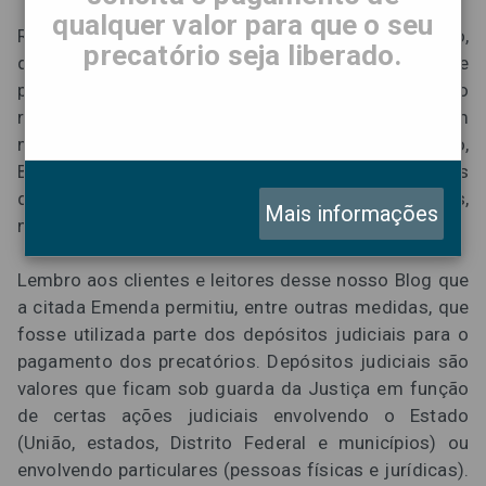
qualquer valor para que o seu
Recente decisão do ministro Luís Roberto Barroso,
precatório seja liberado.
do Supremo Tribunal Federal, deixou os credores de
precatórios alimentares mais otimistas quanto ao
recebimento efetivo de seus créditos até 2020. Em
medida cautelar, proferida no último dia 7 de junho,
Barroso considerou constitucional o uso dos
depósitos judiciais para pagamento dos precatórios,
Mais informações
nos termos da Emenda Constitucional 94/2016.
Lembro aos clientes e leitores desse nosso Blog que
a citada Emenda permitiu, entre outras medidas, que
fosse utilizada parte dos depósitos judiciais para o
pagamento dos precatórios. Depósitos judiciais são
valores que ficam sob guarda da Justiça em função
de certas ações judiciais envolvendo o Estado
(União, estados, Distrito Federal e municípios) ou
envolvendo particulares (pessoas físicas e jurídicas).