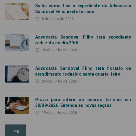
Saiba como fica o expediente da Advocacia
Sandoval Filho neste feriado
access_time
8 de julho de 2026
Advocacia Sandoval Filho terá expediente
reduzido no dia 29/6
access_time
26 de junho de 2026
Advocacia Sandoval Filho terá horário de
atendimento reduzido nesta quarta-feira
access_time
24 de junho de 2026
Prazo para aderir ao acordo termina em
30/09/2026. Entenda as novas regras
access_time
19 de junho de 2026
Tag