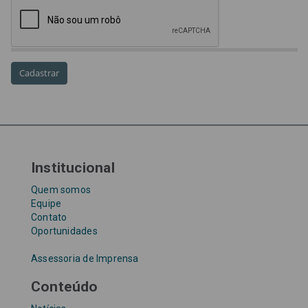
precatórios
precatórios prioritários
RE 870.947
Requisições de Pequeno Valor
RPV
RPVs
STF
Taxa Referencial
tentativa de golpe
TJ-SP
TJSP
Tribunal de Justiça de São Paulo
Upefaz
WhatsApp
Institucional
Quem somos
Equipe
Contato
Oportunidades
Assessoria de Imprensa
Conteúdo