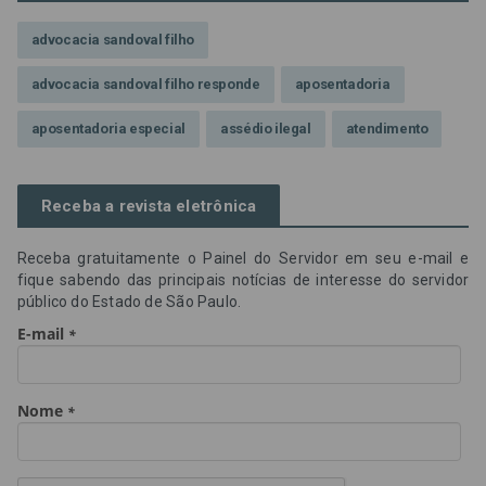
advocacia sandoval filho
advocacia sandoval filho responde
aposentadoria
aposentadoria especial
assédio ilegal
atendimento
Campanha contra assédio ilegal
Campanha da OAB SP
Receba a revista eletrônica
CNJ
Comissão de Precatórios da OAB SP
Receba gratuitamente o Painel do Servidor em seu e-mail e
credores prioritários
Dia do Servidor Público
fique sabendo das principais notícias de interesse do servidor
público do Estado de São Paulo.
Dia dos Professores
expediente
feriado
GGE
golpe
golpe do precatório
golpe dos precatórios
golpes
golpes a credores
imprensa
IPCA-e
Lei 17.205/19
Messias Falleiros
OAB SP
OPV
OPVs
pagamentos
PL 899/19
precatório