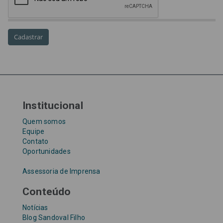
precatórios
precatórios prioritários
RE 870.947
Requisições de Pequeno Valor
RPV
RPVs
STF
Taxa Referencial
tentativa de golpe
TJ-SP
TJSP
Tribunal de Justiça de São Paulo
Upefaz
WhatsApp
Institucional
Quem somos
Equipe
Contato
Oportunidades
Assessoria de Imprensa
Conteúdo
Notícias
Blog Sandoval Filho