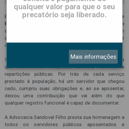
qualquer valor para que o seu
precatório seja liberado.
Em 17 de junho, o Brasil celebra o
Dia do Servidor
Público Aposentado
, data que convida a sociedade
a reconhecer e valorizar aqueles que escolheram
construir suas carreiras a serviço do Estado e, por
consequência, de todos os cidadãos.
Mais informações
São décadas de trabalho comprometido, de rotinas
que sustentaram hospitais, escolas, tribunais e
repartições públicas. Por trás de cada serviço
prestado à população, há um servidor que chegou
cedo, cumpriu suas obrigações e, ao se aposentar,
deixou uma contribuição que vai além do que
qualquer registro funcional é capaz de documentar.
A Advocacia Sandoval Filho presta sua homenagem a
todos os servidores públicos aposentados e