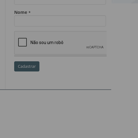
Dia do Servidor Público
Dia dos Professores
expediente
feriado
GGE
golpe
golpe do precatório
golpe dos precatórios
golpes
golpes a credores
imprensa
IPCA-e
Lei 17.205/19
Messias Falleiros
OAB SP
OPV
OPVs
pagamentos
PL 899/19
precatório
precatórios
precatórios prioritários
RE 870.947