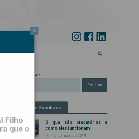
×
PECIAL 45 ANOS
Procurar por:
Artigos Populares
 Filho
O que são precatórios e
ra que o
como eles funcionam
access_time
15 de maio de 2019