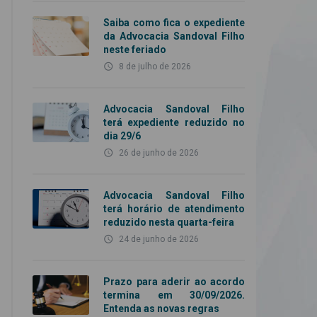
Saiba como fica o expediente
da Advocacia Sandoval Filho
neste feriado
access_time
8 de julho de 2026
Advocacia Sandoval Filho
terá expediente reduzido no
dia 29/6
access_time
26 de junho de 2026
Advocacia Sandoval Filho
terá horário de atendimento
reduzido nesta quarta-feira
access_time
24 de junho de 2026
Prazo para aderir ao acordo
termina em 30/09/2026.
Entenda as novas regras