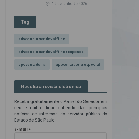
access_time
19 de junho de 2026
Tag
advocacia sandoval filho
advocacia sandoval filho responde
aposentadoria
aposentadoria especial
assédio ilegal
atendimento
Receba a revista eletrônica
Campanha contra assédio ilegal
Receba gratuitamente o Painel do Servidor em
Campanha da OAB SP
CNJ
seu e-mail e fique sabendo das principais
notícias de interesse do servidor público do
Comissão de Precatórios da OAB SP
Estado de São Paulo.
credores prioritários