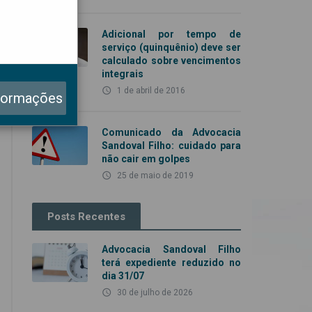
Adicional por tempo de
serviço (quinquênio) deve ser
calculado sobre vencimentos
integrais
access_time
1 de abril de 2016
formações
Comunicado da Advocacia
Sandoval Filho: cuidado para
não cair em golpes
access_time
25 de maio de 2019
Posts Recentes
Advocacia Sandoval Filho
terá expediente reduzido no
dia 31/07
access_time
30 de julho de 2026