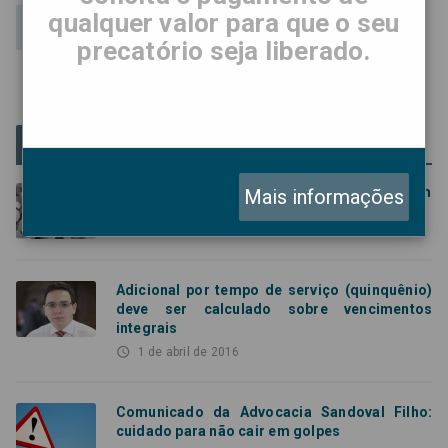
qualquer valor para que o seu
precatório seja liberado.
Artigos Populares
O que são precatórios e como eles funcionam
Mais informações
access_time
15 de maio de 2019
Adicional por tempo de serviço (quinquênio)
deve ser calculado sobre vencimentos
integrais
access_time
1 de abril de 2016
Comunicado da Advocacia Sandoval Filho:
cuidado para não cair em golpes