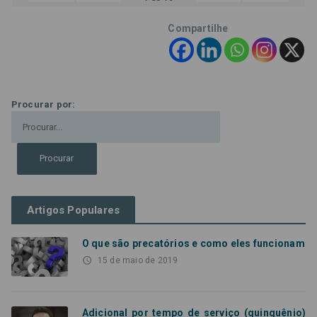
Compartilhe
Procurar por:
Artigos Populares
O que são precatórios e como eles funcionam
access_time
15 de maio de 2019
Adicional por tempo de serviço (quinquênio)