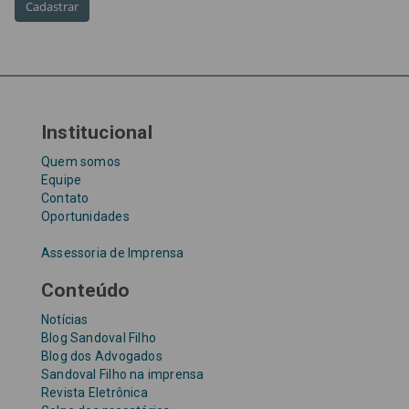
Taxa Referencial
tentativa de golpe
TJ-SP
TJSP
Tribunal de Justiça de São Paulo
Upefaz
WhatsApp
Institucional
Quem somos
Equipe
Contato
Oportunidades
Assessoria de Imprensa
Conteúdo
Notícias
Blog Sandoval Filho
Blog dos Advogados
Sandoval Filho na imprensa
Revista Eletrônica