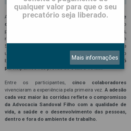
qualquer valor para que o seu
precatório seja liberado.
A Advocacia Sandoval Filho promoveu, no dia
14 de
dezembro
, o último evento esportivo de 2025 ao
participar da
Etapa Verão do Circuito das Estações
,
realizada na
Praça Charles Miller
, no Pacaembu, em
São Paulo (SP). A corrida marcou o encerramento de
um ano de incentivo contínuo à prática esportiva e ao
Mais informações
bem-estar dos colaboradores, reunindo
26
participantes
nas provas de
5 km
e
10 km
.
Entre os participantes,
cinco colaboradores
vivenciaram a experiência pela primeira vez.
A adesão
cada vez maior às corridas reflete o compromisso
da Advocacia Sandoval Filho com a qualidade de
vida, a saúde e o desenvolvimento das pessoas,
dentro e fora do ambiente de trabalho.