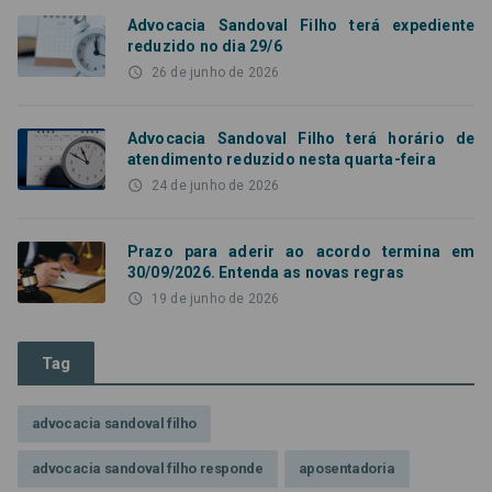
Advocacia Sandoval Filho terá expediente
reduzido no dia 29/6
access_time
26 de junho de 2026
Advocacia Sandoval Filho terá horário de
atendimento reduzido nesta quarta-feira
access_time
24 de junho de 2026
Prazo para aderir ao acordo termina em
30/09/2026. Entenda as novas regras
access_time
19 de junho de 2026
Tag
advocacia sandoval filho
advocacia sandoval filho responde
aposentadoria