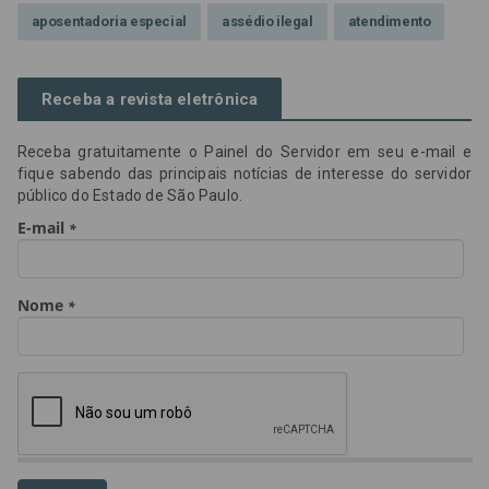
aposentadoria especial
assédio ilegal
atendimento
Campanha contra assédio ilegal
Campanha da OAB SP
Receba a revista eletrônica
CNJ
Comissão de Precatórios da OAB SP
Receba gratuitamente o Painel do Servidor em seu e-mail e
credores prioritários
Dia do Servidor Público
fique sabendo das principais notícias de interesse do servidor
público do Estado de São Paulo.
Dia dos Professores
expediente
feriado
GGE
golpe
golpe do precatório
golpe dos precatórios
golpes
golpes a credores
imprensa
IPCA-e
Lei 17.205/19
Messias Falleiros
OAB SP
OPV
OPVs
pagamentos
PL 899/19
precatório
precatórios
precatórios prioritários
RE 870.947
Requisições de Pequeno Valor
RPV
RPVs
STF