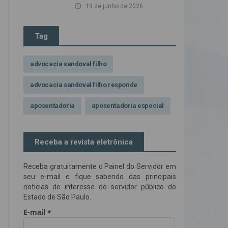
access_time
19 de junho de 2026
Tag
advocacia sandoval filho
advocacia sandoval filho responde
aposentadoria
aposentadoria especial
assédio ilegal
atendimento
Receba a revista eletrônica
Campanha contra assédio ilegal
Receba gratuitamente o Painel do Servidor em
Campanha da OAB SP
CNJ
seu e-mail e fique sabendo das principais
notícias de interesse do servidor público do
Comissão de Precatórios da OAB SP
Estado de São Paulo.
credores prioritários