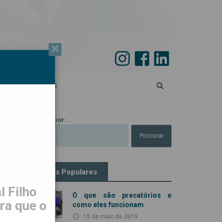
×
PECIAL 45 ANOS
Procurar por:
Artigos Populares
 Filho
O que são precatórios e
ra que o
como eles funcionam
access_time
15 de maio de 2019