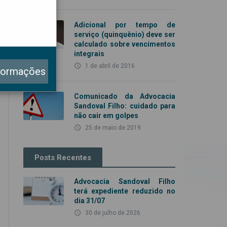
Adicional por tempo de
serviço (quinquênio) deve ser
calculado sobre vencimentos
integrais
access_time
1 de abril de 2016
formações
Comunicado da Advocacia
Sandoval Filho: cuidado para
não cair em golpes
access_time
25 de maio de 2019
Posts Recentes
Advocacia Sandoval Filho
terá expediente reduzido no
dia 31/07
access_time
30 de julho de 2026