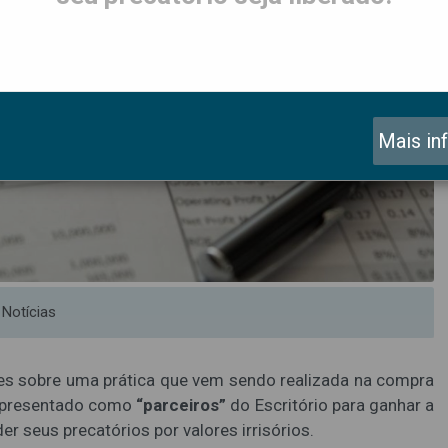
Mais in
Notícias
ntes sobre uma prática que vem sendo realizada na compra
 apresentado como
“parceiros”
do Escritório para ganhar a
r seus precatórios por valores irrisórios.