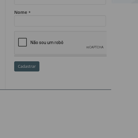
Dia do Servidor Público
Dia dos Professores
expediente
feriado
GGE
golpe
golpe do precatório
golpe dos precatórios
golpes
golpes a credores
imprensa
IPCA-e
Lei 17.205/19
Messias Falleiros
OAB SP
OPV
OPVs
pagamentos
PL 899/19
precatório
precatórios
precatórios prioritários
RE 870.947