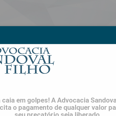
S
LGPD
TRABALHE CONOSCO
CONTATO
ES
o informa que não compra
erias com empresas para esse
 caia em golpes! A Advocacia Sandoval
icita o pagamento de qualquer valor pa
seu precatório seja liberado.