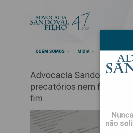
QUEM SOMOS
MÍDIA
SEUS DIREITO
Advocacia Sandoval Filh
precatórios nem faz parc
fim
Nunca
não sol