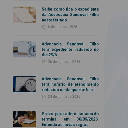
Saiba como fica o expediente
da Advocacia Sandoval Filho
neste feriado
access_time
8 de julho de 2026
Advocacia Sandoval Filho
terá expediente reduzido no
dia 29/6
access_time
26 de junho de 2026
Advocacia Sandoval Filho
terá horário de atendimento
reduzido nesta quarta-feira
access_time
24 de junho de 2026
Prazo para aderir ao acordo
termina em 30/09/2026.
Entenda as novas regras