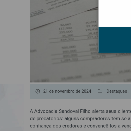
access_time
21 de novembro de 2024
folder_open
Destaques
A Advocacia Sandoval Filho alerta seus clie
de precatórios: alguns compradores têm se
confiança dos credores e convencê-los a vende