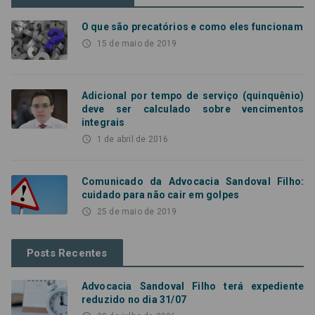
O que são precatórios e como eles funcionam
access_time
15 de maio de 2019
Adicional por tempo de serviço (quinquênio)
deve ser calculado sobre vencimentos
integrais
access_time
1 de abril de 2016
Comunicado da Advocacia Sandoval Filho:
cuidado para não cair em golpes
access_time
25 de maio de 2019
Posts Recentes
Advocacia Sandoval Filho terá expediente
reduzido no dia 31/07