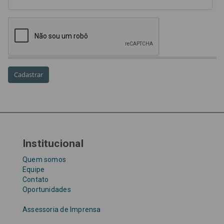
Lei 17.205/19
Messias Falleiros
OAB SP
OPV
OPVs
pagamentos
PL 899/19
precatório
precatórios
precatórios prioritários
RE 870.947
Requisições de Pequeno Valor
RPV
RPVs
STF
Taxa Referencial
tentativa de golpe
TJ-SP
TJSP
Tribunal de Justiça de São Paulo
Upefaz
WhatsApp
Institucional
Quem somos
Equipe
Contato
Oportunidades
Assessoria de Imprensa