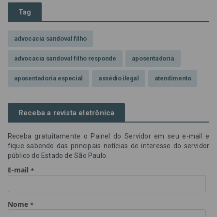
Tag
advocacia sandoval filho
advocacia sandoval filho responde
aposentadoria
aposentadoria especial
assédio ilegal
atendimento
Campanha contra assédio ilegal
Campanha da OAB SP
Receba a revista eletrônica
CNJ
Comissão de Precatórios da OAB SP
Receba gratuitamente o Painel do Servidor em seu e-mail e
credores prioritários
Dia do Servidor Público
fique sabendo das principais notícias de interesse do servidor
público do Estado de São Paulo.
Dia dos Professores
expediente
feriado
GGE
golpe
golpe do precatório
golpe dos precatórios
golpes
golpes a credores
imprensa
IPCA-e