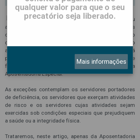
qualquer valor para que o seu
precatório seja liberado.
A Constituição Federal, em seu
artigo 40, § 4º, prevê que não podem ser utilizados
critérios e requisitos diferenciados para a concessão
de aposentadoria.
Contudo, a parte final do referido
artigo trata de algumas exceções, em que será
possível a aposentadoria do Servidor Público de
Mais informações
forma diferenciada. Trata-se da chamada
Aposentadoria Especial.
As exceções contemplam os servidores portadores
de deficiência, os servidores que exerçam atividades
de risco e os servidores cujas atividades sejam
exercidas sob condições especiais que prejudiquem
a saúde ou a integridade física.
Trataremos, neste artigo, apenas da Aposentadoria