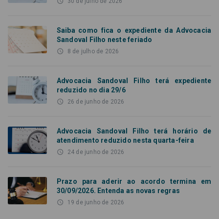
access_time
30 de julho de 2026
Saiba como fica o expediente da Advocacia
Sandoval Filho neste feriado
access_time
8 de julho de 2026
Advocacia Sandoval Filho terá expediente
reduzido no dia 29/6
access_time
26 de junho de 2026
Advocacia Sandoval Filho terá horário de
atendimento reduzido nesta quarta-feira
access_time
24 de junho de 2026
Prazo para aderir ao acordo termina em
30/09/2026. Entenda as novas regras
access_time
19 de junho de 2026