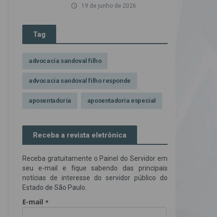
access_time
19 de junho de 2026
Tag
advocacia sandoval filho
advocacia sandoval filho responde
aposentadoria
aposentadoria especial
assédio ilegal
atendimento
Receba a revista eletrônica
Campanha contra assédio ilegal
Receba gratuitamente o Painel do Servidor em
Campanha da OAB SP
CNJ
seu e-mail e fique sabendo das principais
notícias de interesse do servidor público do
Comissão de Precatórios da OAB SP
Estado de São Paulo.
credores prioritários