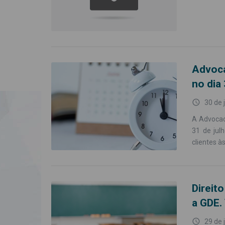
Advoca
no dia
access_time
30 de 
A Advocac
31 de jul
clientes à
Direit
a GDE.
access_time
29 de 