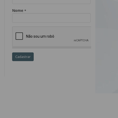
Dia do Servidor Público
Dia dos Professores
expediente
feriado
GGE
golpe
golpe do precatório
golpe dos precatórios
golpes
golpes a credores
imprensa
IPCA-e
Lei 17.205/19
Messias Falleiros
OAB SP
OPV
OPVs
pagamentos
PL 899/19
precatório
precatórios
precatórios prioritários
RE 870.947