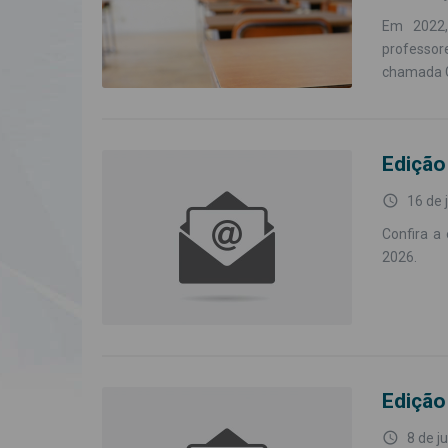
Em 2022,
professor
chamada 
Edição
access_time
16 de 
Confira a 
2026.
Edição
access_time
8 de j