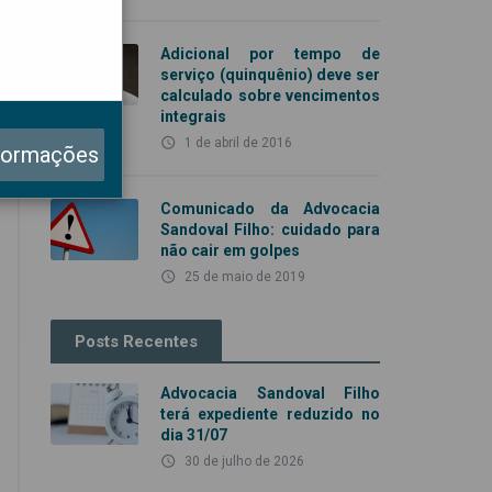
Adicional por tempo de
serviço (quinquênio) deve ser
calculado sobre vencimentos
integrais
access_time
1 de abril de 2016
formações
Comunicado da Advocacia
Sandoval Filho: cuidado para
não cair em golpes
access_time
25 de maio de 2019
Posts Recentes
Advocacia Sandoval Filho
terá expediente reduzido no
dia 31/07
access_time
30 de julho de 2026