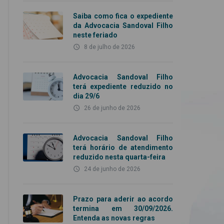
Saiba como fica o expediente
da Advocacia Sandoval Filho
neste feriado
access_time
8 de julho de 2026
Advocacia Sandoval Filho
terá expediente reduzido no
dia 29/6
access_time
26 de junho de 2026
Advocacia Sandoval Filho
terá horário de atendimento
reduzido nesta quarta-feira
access_time
24 de junho de 2026
Prazo para aderir ao acordo
termina em 30/09/2026.
Entenda as novas regras