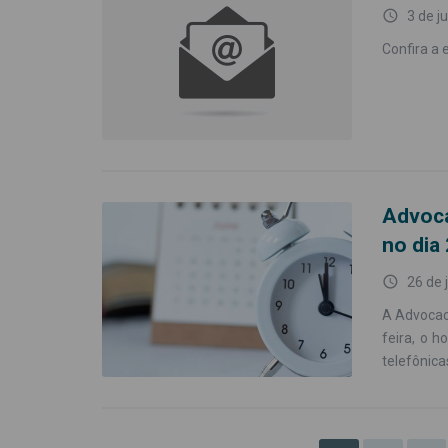
access_time
3 de j
Confira a 
Advoca
no dia
access_time
26 de 
A Advocaci
feira, o h
telefônica