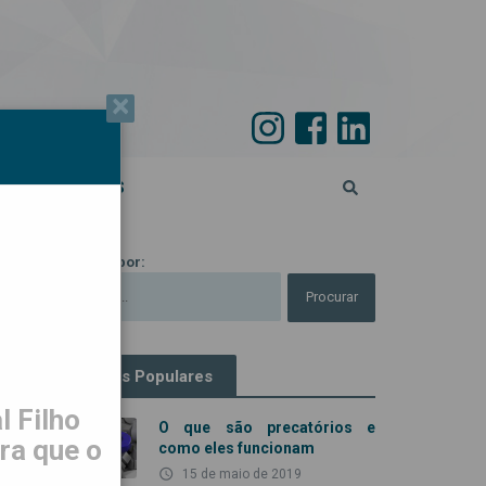
×
PECIAL 45 ANOS
Procurar por:
Artigos Populares
 Filho
O que são precatórios e
ra que o
como eles funcionam
access_time
15 de maio de 2019