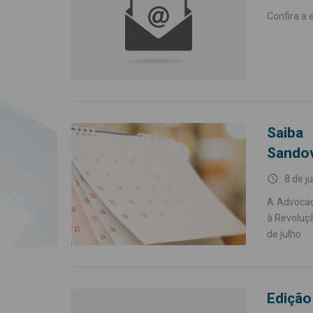
Confira a 
Saiba
Sandov
access_time
8 de j
A Advocac
à Revoluçã
de julho
Edição