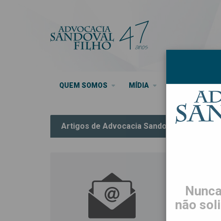
QUEM SOMOS
MÍDIA
SEUS DIREITO
Artigos de Advocacia Sandoval Filho
Edição
access_time
7 de a
Nunca
Confira a 
não sol
2026.