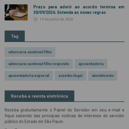
Prazo para aderir ao acordo termina em
30/09/2026. Entenda as novas regras
access_time
19 de junho de 2026
Tag
advocacia sandoval filho
advocacia sandoval filho responde
aposentadoria
aposentadoria especial
assédio ilegal
atendimento
Campanha contra assédio ilegal
Campanha da OAB SP
Receba a revista eletrônica
CNJ
Comissão de Precatórios da OAB SP
Receba gratuitamente o Painel do Servidor em seu e-mail e
credores prioritários
Dia do Servidor Público
fique sabendo das principais notícias de interesse do servidor
público do Estado de São Paulo.
Dia dos Professores
expediente
feriado
GGE