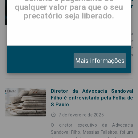
qualquer valor para que o seu
chamada de vídeo para enganar
credores
precatório seja liberado.
access_time
19 de fevereiro de 2025
A equipe da Advocacia Sandoval Filho
alerta para uma nova modalidade de
golpe que tem como alvo os credores de
precatórios. Desta vez, criminosos
Mais informações
utilizam
Diretor da Advocacia Sandoval
Filho é entrevistado pela Folha de
S.Paulo
access_time
7 de fevereiro de 2025
O diretor executivo da Advocacia
Sandoval Filho, Messias Falleiros, foi um