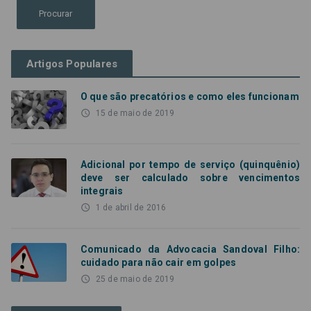
Artigos Populares
O que são precatórios e como eles funcionam
access_time
15 de maio de 2019
Adicional por tempo de serviço (quinquênio)
deve ser calculado sobre vencimentos
integrais
access_time
1 de abril de 2016
Comunicado da Advocacia Sandoval Filho:
cuidado para não cair em golpes
access_time
25 de maio de 2019