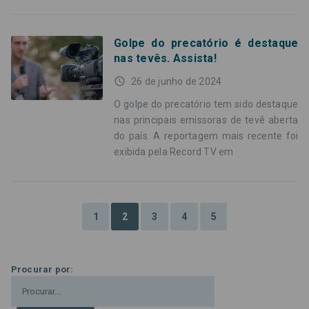
Golpe do precatório é destaque
nas tevês. Assista!
access_time
26 de junho de 2024
O golpe do precatório tem sido destaque
nas principais emissoras de tevê aberta
do país. A reportagem mais recente foi
exibida pela Record TV em
1
2
3
4
5
Procurar por: