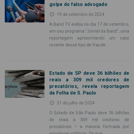
golpe do falso advogado
access_time
19 de setembro de 2024
A Band TV exibiu no dia 17 de setembro,
em seu programa “Jornal da Band”, uma
reportagem apresentando um caso
recente desse tipo de fraude.
Estado de SP deve 36 bilhões de
reais a 309 mil credores de
precatórios, revela reportagem
da Folha de S. Paulo
access_time
31 de julho de 2024
O Estado de São Paulo deve 36 bilhões
de reais a 309 mil credores de
precatórios – a maioria formada por
servidores públicos. Os que