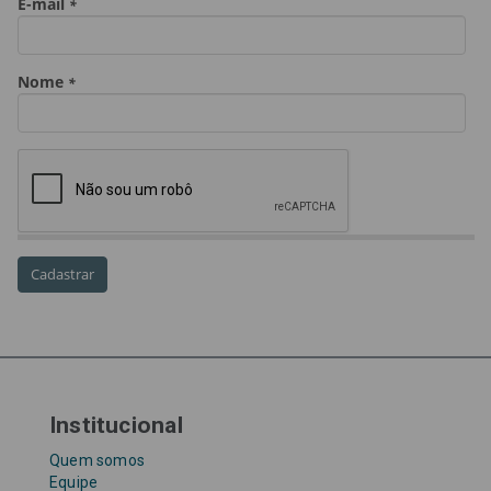
golpe
golpe do precatório
golpe dos precatórios
golpes
golpes a credores
imprensa
IPCA-e
Lei 17.205/19
Messias Falleiros
OAB SP
OPV
OPVs
pagamentos
PL 899/19
precatório
precatórios
precatórios prioritários
RE 870.947
Requisições de Pequeno Valor
RPV
RPVs
STF
Taxa Referencial
tentativa de golpe
TJ-SP
TJSP
Tribunal de Justiça de São Paulo
Upefaz
WhatsApp
Institucional
Quem somos
Equipe