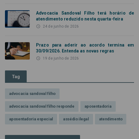
Advocacia Sandoval Filho terá horário de
atendimento reduzido nesta quarta-feira
access_time
24 de junho de 2026
Prazo para aderir ao acordo termina em
30/09/2026. Entenda as novas regras
access_time
19 de junho de 2026
Tag
advocacia sandoval filho
advocacia sandoval filho responde
aposentadoria
aposentadoria especial
assédio ilegal
atendimento
Campanha contra assédio ilegal
Campanha da OAB SP