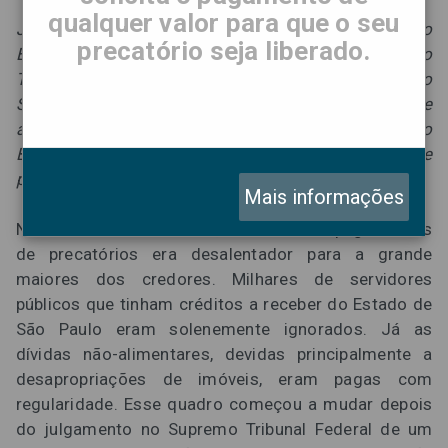
qualquer valor para que o seu
Julgamento do pedido de Intervenção Federal no
precatório seja liberado.
Estado de São Paulo, apresentado ao Supremo
Tribunal Federal pelo advogado Antônio Roberto
Sandoval Filho, completou 20 anos no dia 14 de
agosto. O fato marcou a história dos precatórios no
Brasil e mudou para melhor o cenário de
pagamentos.
Mais informações
No início dos anos 2000, o cenário de pagamentos
de precatórios era desalentador para a grande
maiores dos credores. Milhares de servidores
públicos que tinham créditos a receber do Estado de
São Paulo eram solenemente ignorados. Já as
dívidas não-alimentares, devidas principalmente a
desapropriações de imóveis, eram pagas com
regularidade. Esse quadro começou a mudar depois
do julgamento no Supremo Tribunal Federal de um