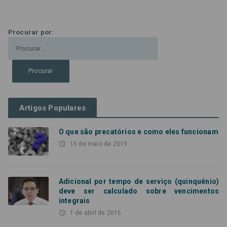
Procurar por:
Artigos Populares
O que são precatórios e como eles funcionam
access_time
15 de maio de 2019
Adicional por tempo de serviço (quinquênio)
deve ser calculado sobre vencimentos
integrais
access_time
1 de abril de 2016