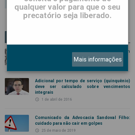
qualquer valor para que o seu
precatório seja liberado.
Artigos Populares
O que são precatórios e como eles funcionam
Mais informações
access_time
15 de maio de 2019
Adicional por tempo de serviço (quinquênio)
deve ser calculado sobre vencimentos
integrais
access_time
1 de abril de 2016
Comunicado da Advocacia Sandoval Filho:
cuidado para não cair em golpes
access_time
25 de maio de 2019