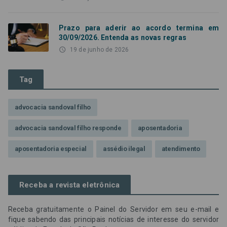
Prazo para aderir ao acordo termina em
30/09/2026. Entenda as novas regras
access_time
19 de junho de 2026
Tag
advocacia sandoval filho
advocacia sandoval filho responde
aposentadoria
aposentadoria especial
assédio ilegal
atendimento
Campanha contra assédio ilegal
Campanha da OAB SP
Receba a revista eletrônica
CNJ
Comissão de Precatórios da OAB SP
Receba gratuitamente o Painel do Servidor em seu e-mail e
credores prioritários
Dia do Servidor Público
fique sabendo das principais notícias de interesse do servidor