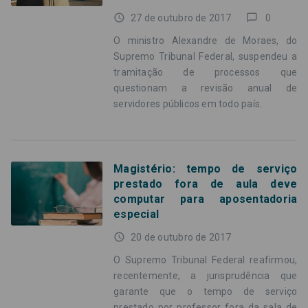
access_time
chat_bubble_outline
27 de outubro de 2017
0
O ministro Alexandre de Moraes, do
Supremo Tribunal Federal, suspendeu a
tramitação de processos que
questionam a revisão anual de
servidores públicos em todo país.
Magistério: tempo de serviço
prestado fora de aula deve
computar para aposentadoria
especial
access_time
20 de outubro de 2017
O Supremo Tribunal Federal reafirmou,
recentemente, a jurisprudência que
garante que o tempo de serviço
prestado por professor fora da sala de