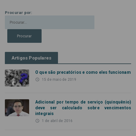
Procurar por:
Artigos Populares
O que são precatórios e como eles funcionam
access_time
15 de maio de 2019
Adicional por tempo de serviço (quinquênio)
deve ser calculado sobre vencimentos
integrais
access_time
1 de abril de 2016