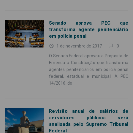
Senado aprova PEC que
transforma agente penitenciário
em polícia penal
access_time
chat_bubble_outline
1 de novembro de 2017
0
O Senado Federal aprovou a Proposta de
Emenda à Constituição que transforma
agentes penitenciários em polícia penal
federal, estadual e municipal. A PEC
14/2016, de
Revisão anual de salários de
servidores públicos será
analisada pelo Supremo Tribunal
Federal