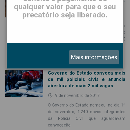
qualquer valor para que o seu
precatórios em outubro
precatório seja liberado.
access_time
10 de novembro de 2017
O Tribunal de Justiça de São Paulo, por
meio da DEPRE – Diretoria de Execução
de Precatórios – destinou mais de R$
778,5 milhões ao
Mais informações
Governo do Estado convoca mais
de mil policiais civis e anuncia
abertura de mais 2 mil vagas
access_time
9 de novembro de 2017
O Governo do Estado nomeou, no dia 1º
de novembro, 1.240 novos integrantes
da Polícia Civil que aguardavam
convocação