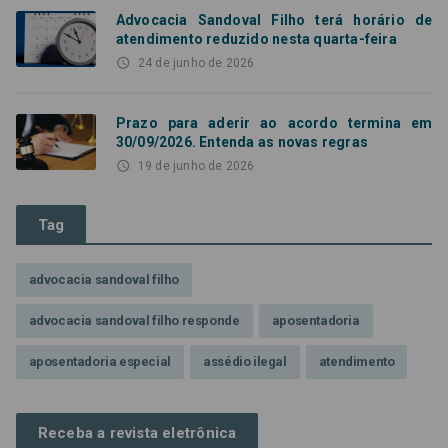
Advocacia Sandoval Filho terá horário de
atendimento reduzido nesta quarta-feira
access_time
24 de junho de 2026
Prazo para aderir ao acordo termina em
30/09/2026. Entenda as novas regras
access_time
19 de junho de 2026
Tag
advocacia sandoval filho
advocacia sandoval filho responde
aposentadoria
aposentadoria especial
assédio ilegal
atendimento
Campanha contra assédio ilegal
Campanha da OAB SP
Receba a revista eletrônica
CNJ
Comissão de Precatórios da OAB SP