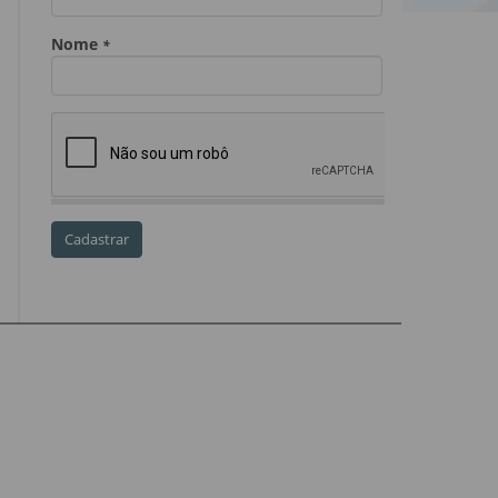
Dia do Servidor Público
Dia dos Professores
expediente
feriado
GGE
golpe
golpe do precatório
golpe dos precatórios
golpes
golpes a credores
imprensa
IPCA-e
Lei 17.205/19
Messias Falleiros
OAB SP
OPV
OPVs
pagamentos
PL 899/19
precatório
precatórios
precatórios prioritários
RE 870.947