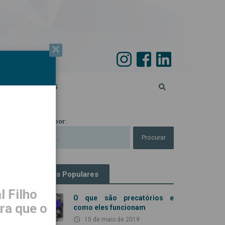
×
PECIAL 45 ANOS
Procurar por:
Artigos Populares
 Filho
O que são precatórios e
ra que o
como eles funcionam
access_time
15 de maio de 2019