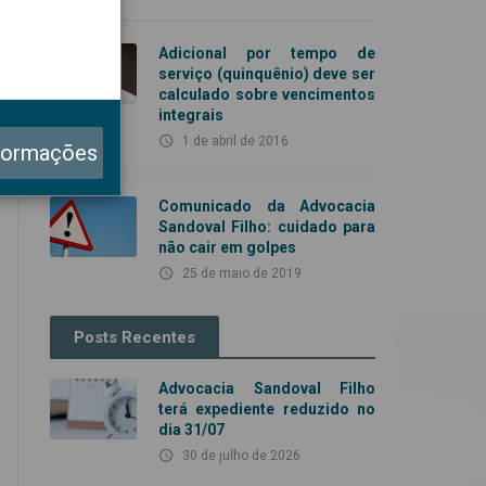
Adicional por tempo de
serviço (quinquênio) deve ser
calculado sobre vencimentos
integrais
access_time
1 de abril de 2016
formações
Comunicado da Advocacia
Sandoval Filho: cuidado para
não cair em golpes
access_time
25 de maio de 2019
Posts Recentes
Advocacia Sandoval Filho
terá expediente reduzido no
dia 31/07
access_time
30 de julho de 2026