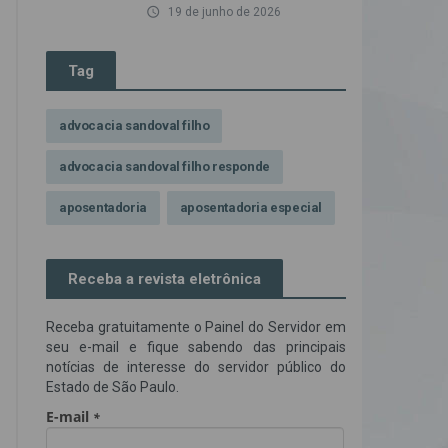
access_time
19 de junho de 2026
Tag
advocacia sandoval filho
advocacia sandoval filho responde
aposentadoria
aposentadoria especial
assédio ilegal
atendimento
Receba a revista eletrônica
Campanha contra assédio ilegal
Receba gratuitamente o Painel do Servidor em
Campanha da OAB SP
CNJ
seu e-mail e fique sabendo das principais
notícias de interesse do servidor público do
Comissão de Precatórios da OAB SP
Estado de São Paulo.
credores prioritários