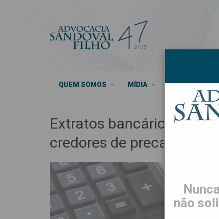
QUEM SOMOS
MÍDIA
SEUS DIREITO
Extratos bancários falso
credores de precatórios. 
Nunca
não sol