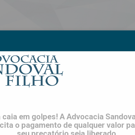
S
LGPD
TRABALHE CONOSCO
CONTATO
ES
s são usados para enganar
Saiba como evitar este golpe
 caia em golpes! A Advocacia Sandoval
icita o pagamento de qualquer valor pa
seu precatório seja liberado.