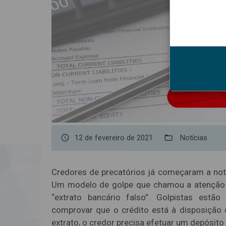
access_time
12 de fevereiro de 2021
folder_open
Notícias
Credores de precatórios já começaram a noti
Um modelo de golpe que chamou a atenção d
“extrato bancário falso”. Golpistas estã
comprovar que o crédito está à disposição d
extrato, o credor precisa efetuar um depósito