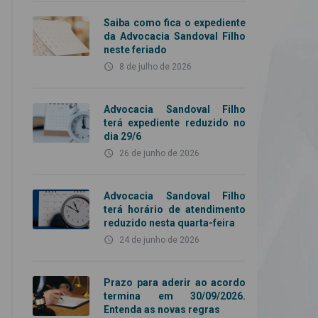
Saiba como fica o expediente
da Advocacia Sandoval Filho
neste feriado
access_time
8 de julho de 2026
Advocacia Sandoval Filho
terá expediente reduzido no
dia 29/6
access_time
26 de junho de 2026
Advocacia Sandoval Filho
terá horário de atendimento
reduzido nesta quarta-feira
access_time
24 de junho de 2026
Prazo para aderir ao acordo
termina em 30/09/2026.
Entenda as novas regras